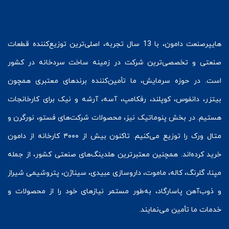
هایپرصنعت
دامون، با 13 سال تجربه، اصلی‌ترین توزیع‌کننده قطعات
صنعتی و تخصصی‌ترین شرکت در زمینه
ساخت سردخانه
در کشور
است. در حوزه سرمایش، ما تأمین‌کننده برندهای معتبری همچون
بیتزر
،
دانفوس
،
کوپلند
، رفکامپ، آسه، آرشه و نیک برای کارخانجات
هستیم. در بخش
پنوماتیک
نیز، محصولات شرکت‌های
فستو
، نورگرن و
متال ورک
را توزیع می‌کنیم. تاکنون بیش از ۴۰۰۰ کارخانه از دامون
خرید کرده‌اند. همچنین معتبرترین هلدینگ‌های صنعتی کشور، از جمله
مپنا، گلرنگ، کاله، ماموت، داروسازی عبیدی، سیناژن، پتروشیمی شیراز
و ذوب‌آهن پاسارگاد، به‌طور مستمر نیازهای خود را از محصولات و
خدمات ما تأمین می‌نمایند.