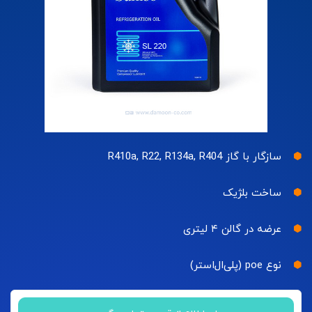
سازگار با گاز R410a, R22, R134a, R404
ساخت بلژیک
عرضه در گالن‌ ۴ لیتری
نوع poe (پلی‌ال‌استر)