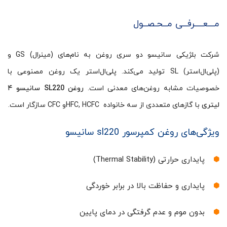
مـــعــــرفــی مــحـصــول
شرکت بلژیکی سانیسو دو سری روغن به نام‌های (مینرال) GS و
(پلی‌ال‌استر) SL تولید می‌کند. پلی‌‌ال‌استر یک روغن مصنوعی با
خصوصیات مشابه روغن‌های معدنی است.
روغن SL220 سانیسو ۴
لیتری
با گازهای متعددی از سه خانواده ‌ HFC, HCFCو CFC سازگار است.
ویژگی‌های روغن کمپرسور sl220 ‌سانیسو
پایداری حرارتی (Thermal Stability)
پایداری و حفاظت بالا در برابر خوردگی
بدون موم و عدم گرفتگی در دمای پایین