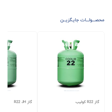
محصـــولـــات جایـگزیــن
گاز R22 کولیب
گاز R22 JH