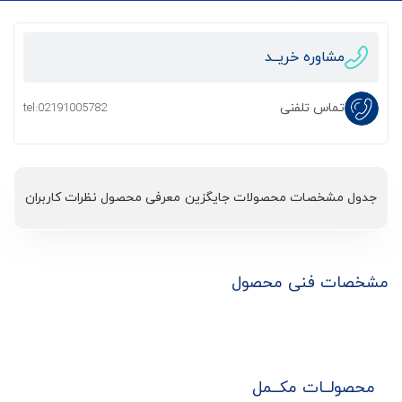
مشاوره خریــد
تماس تلفنی
tel:02191005782
جدول مشخصات
محصولات جایگزین
معرفی محصول
نظرات کاربران
مشخصات فنی محصول
محصولــات مکــمل