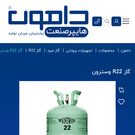
دامون
محصولات
تجهیزات برودتی
گاز مبرد
گاز R22
گاز R22 وسترون
گاز R22 وسترون