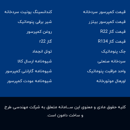
قیمت کمپرسور سردخانه
کندانسینگ یونیت سردخانه
قیمت کمپرسور بیتزر
شیر برقی پنوماتیک
قیمت گاز R22
روغن کمپرسور
قیمت گاز R134
گاز r22
جک پنوماتیک
تونل انجماد
سردخانه صنعتی
شیوه‌نامه ارسال کالا
واحد مراقبت پنوماتیک
شیوه‌نامه گارانتی کمپرسور
اورهال موتورخانه
شیوه‌نامه عودت کمپرسور
کلیه حقوق مادى و معنوى این ســـامانه متعلق به شرکت مهندسی طرح
و ساخت دامون است.