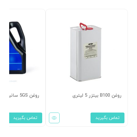
روغن B100 بیتزر 5 لیتری
روغن 5GS سانیسو 4 لیتری
تماس بگیرید
تماس بگیرید