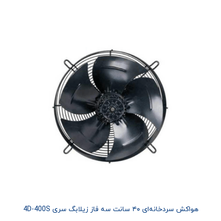
هواکش سردخانه‌ای ۴۰ سانت سه فاز زیلابگ سری 4D-400S