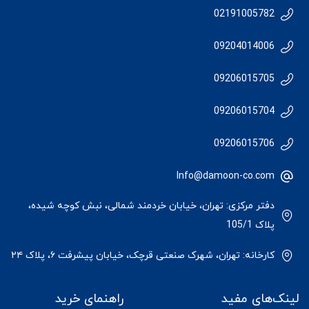
02191005782
09204014006
09206015705
09206015704
09206015706
Info@damoon-co.com
دفتر مرکزی: تهران، خیابان خردمند شمالی، نبش کوچه شیده،
پلاک 105/1
کارخانه: تهران، شهرک صنعتی قرچک، خیابان پیشرفت ۶، پلاک ۲۴
لینک‌های مفید
راهنمای خرید