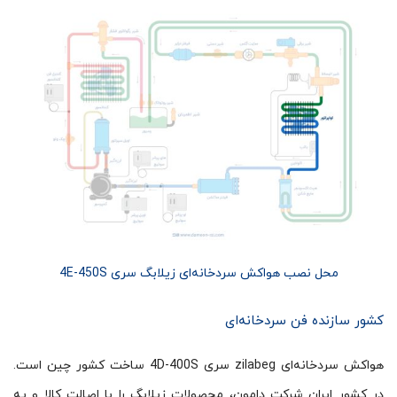
محل نصب هواکش سردخانه‌ای زیلابگ سری 4E-450S
کشور سازنده فن سردخانه‌ای
هواکش سردخانه‌ای zilabeg سری 4D-400S ساخت کشور چین است.
در کشور ایران شرکت دامون، محصولات زیلابگ را با اصالت کالا و یه