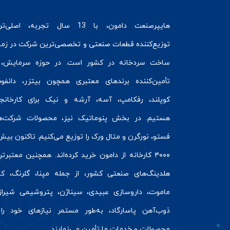
هایپرصنعت
دامون، با 13 سال تجربه، اصلی‌ت
توزیع‌کننده قطعات صنعتی و تخصصی‌ترین شرکت در زمی
ساخت سردخانه
در کشور است. در حوزه سرمایش، 
تأمین‌کننده برندهای معتبری همچون
بیتزر
،
دانفو
کوپلند
، رفکامپ، آسه، آرشه و نیک برای کارخانج
هستیم. در بخش
پنوماتیک
نیز، محصولات شرکت‌ه
فستو
، نورگرن و
متال ورک
را توزیع می‌کنیم. تاکنون بیش 
۴۰۰۰ کارخانه از دامون خرید کرده‌اند. همچنین معتبرت
هلدینگ‌های صنعتی کشور، از جمله مپنا، گلرنگ، کال
ماموت، داروسازی عبیدی، سیناژن، پتروشیمی شیراز
ذوب‌آهن پاسارگاد، به‌طور مستمر نیازهای خود را 
محصولات و خدمات ما تأمین می‌نمایند.