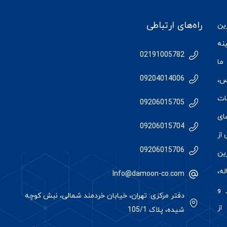
راه‌های ارتباطی
رین
نه
02191005782
ما
09204014006
س
،
ات
09206015705
ای
09206015704
از
09206015706
رین
ه،
Info@damoon-co.com
 و
دفتر مرکزی: تهران، خیابان خردمند شمالی، نبش کوچه
از
شیده، پلاک 105/1