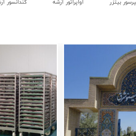
رسور بیتزر
اواپراتور آرشه
کندانسور آر