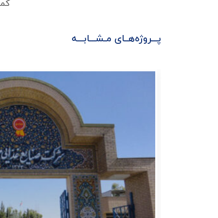
کمپ
پـــروژه‌هــای مـشـــابـــه