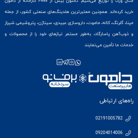
متال ورک
را توزیع می‌کنیم. تاکنون بیش از ۴۰۰۰ کارخانه از دامون
خرید کرده‌اند. همچنین معتبرترین هلدینگ‌های صنعتی کشور، از جمله
مپنا، گلرنگ، کاله، ماموت، داروسازی عبیدی، سیناژن، پتروشیمی شیراز
و ذوب‌آهن پاسارگاد، به‌طور مستمر نیازهای خود را از محصولات و
خدمات ما تأمین می‌نمایند.
راه‌های ارتباطی
02191005782
09204014006