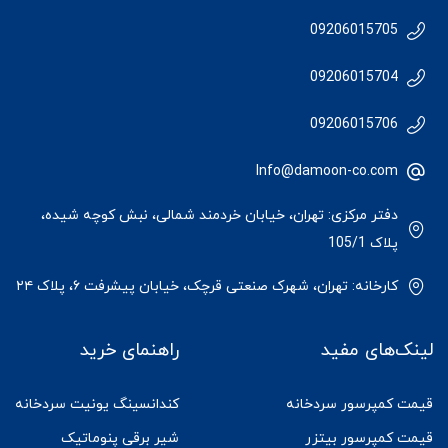
09206015705
09206015704
09206015706
Info@damoon-co.com
دفتر مرکزی: تهران، خیابان خردمند شمالی، نبش کوچه شیده،
پلاک 105/1
کارخانه: تهران، شهرک صنعتی قرچک، خیابان پیشرفت ۶، پلاک ۲۴
لینک‌های مفید
راهنمای خرید
قیمت کمپرسور سردخانه
کندانسینگ یونیت سردخانه
قیمت کمپرسور بیتزر
شیر برقی پنوماتیک