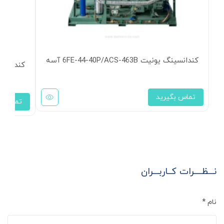
کندانسینگ یونیت 6FE-44-40P/ACS-463B آسه
کندانسینگ یونیت B
تماس بگیرید
تماس بگ
نـــظــــرات کــاربـــران
نام
*