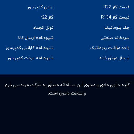
قیمت گاز R22
روغن کمپرسور
قیمت گاز R134
گاز r22
جک پنوماتیک
تونل انجماد
سردخانه صنعتی
شیوه‌نامه ارسال کالا
واحد مراقبت پنوماتیک
شیوه‌نامه گارانتی کمپرسور
اورهال موتورخانه
شیوه‌نامه عودت کمپرسور
کلیه حقوق مادى و معنوى این ســـامانه متعلق به شرکت مهندسی طرح
و ساخت دامون است.