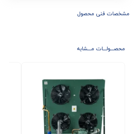
مشخصات فنی محصول
محصـــولـــات مـــشابه