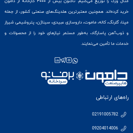
متال ورک
را توزیع می‌کنیم. تاکنون بیش از ۴۰۰۰ کارخانه از دامون
خرید کرده‌اند. همچنین معتبرترین هلدینگ‌های صنعتی کشور، از جمله
مپنا، گلرنگ، کاله، ماموت، داروسازی عبیدی، سیناژن، پتروشیمی شیراز
و ذوب‌آهن پاسارگاد، به‌طور مستمر نیازهای خود را از محصولات و
خدمات ما تأمین می‌نمایند.
راه‌های ارتباطی
02191005782
09204014006