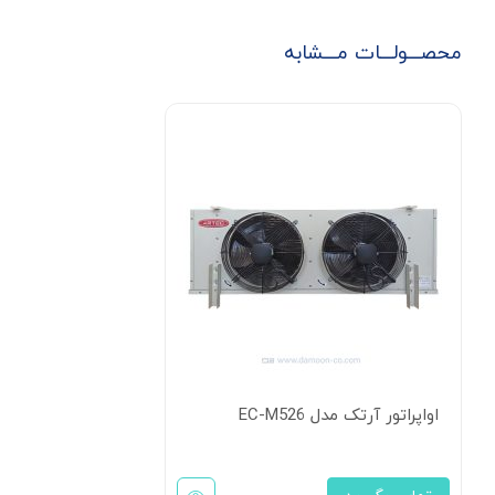
محصـــولـــات مـــشابه
اواپراتور آرتک مدل EC-M526