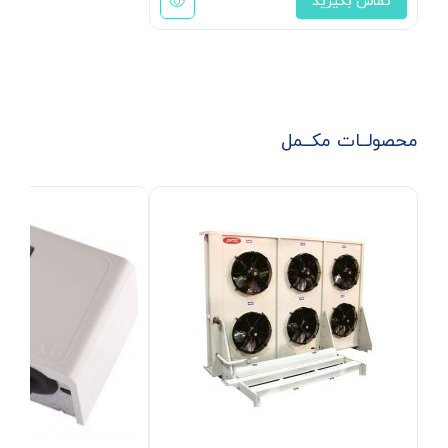
تماس بگیرید
محصولــات مکــمل