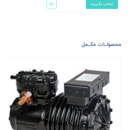
تماس بگیرید
محصولــات مکــمل