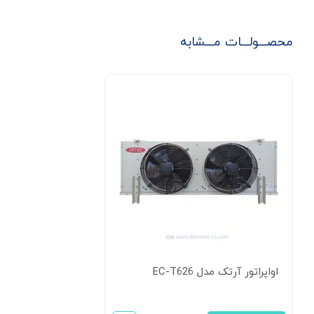
محصـــولـــات مـــشابه
اواپراتور آرتک مدل EC-T626