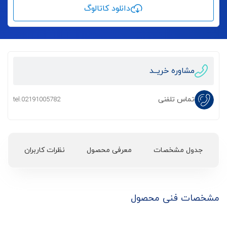
دانلود کاتالوگ
مشاوره خریــد
تماس تلفنی
tel:02191005782
جدول مشخصات
معرفی محصول
نظرات کاربران
مشخصات فنی محصول