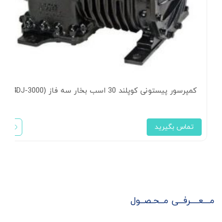
کمپرسور پیستونی کوپلند 30 اسب بخار سه فاز (4DJ-3000)
تماس بگیرید
مـــعــــرفــی مــحـصــول