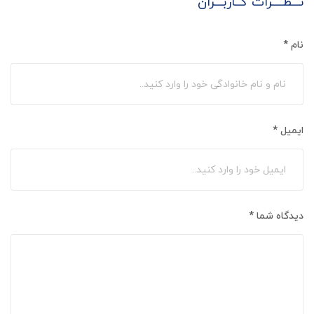
نـــظــــرات کــاربـــران
نام
*
ایمیل
*
دیدگاه شما
*