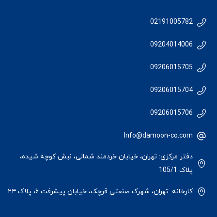
02191005782
09204014006
09206015705
09206015704
09206015706
Info@damoon-co.com
دفتر مرکزی: تهران، خیابان خردمند شمالی، نبش کوچه شیده،
پلاک 105/1
کارخانه: تهران، شهرک صنعتی قرچک، خیابان پیشرفت ۶، پلاک ۲۴