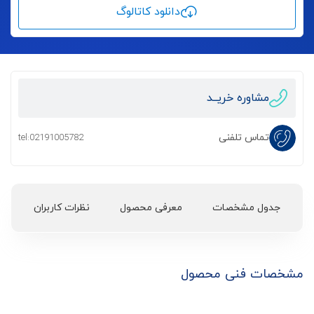
دانلود کاتالوگ
مشاوره خریــد
تماس تلفنی
tel:02191005782
جدول مشخصات
معرفی محصول
نظرات کاربران
مشخصات فنی محصول