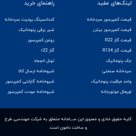
لینک‌های مفید
راهنمای خرید
قیمت کمپرسور سردخانه
کندانسینگ یونیت سردخانه
قیمت کمپرسور بیتزر
شیر برقی پنوماتیک
قیمت گاز R22
روغن کمپرسور
قیمت گاز R134
گاز r22
جک پنوماتیک
تونل انجماد
سردخانه صنعتی
شیوه‌نامه ارسال کالا
واحد مراقبت پنوماتیک
شیوه‌نامه گارانتی کمپرسور
اورهال موتورخانه
شیوه‌نامه عودت کمپرسور
کلیه حقوق مادى و معنوى این ســـامانه متعلق به شرکت مهندسی طرح
و ساخت دامون است.