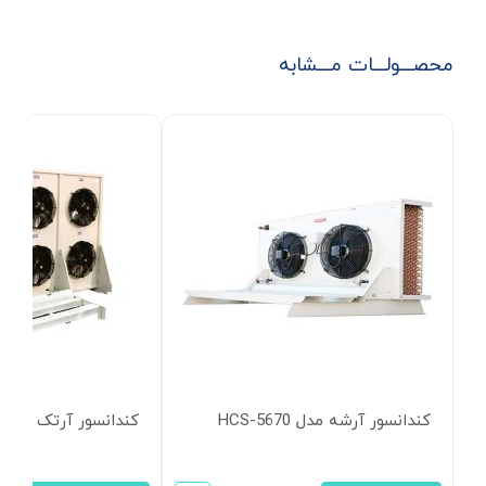
محصـــولـــات مـــشابه
کندانسور آرشه مدل HCS-5670
کندانسور آرتک مدل S-K58