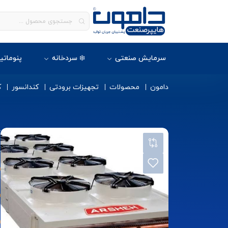
سرمایش صنعتی
❄️ سردخانه
پنوماتی
دامون
محصولات
تجهیزات برودتی
کندانسور
ک
ک