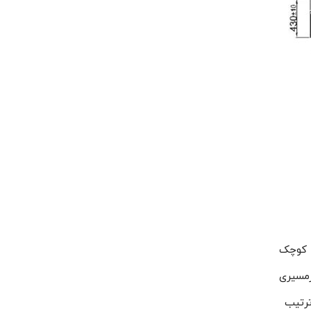
فری کوچک
رمسیری
به ترتیب