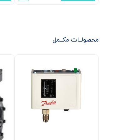
محصولــات مکــمل