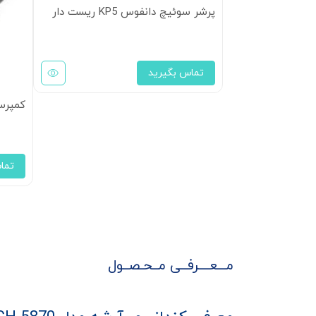
پرشر سوئیچ دانفوس KP5 ریست دار
تماس بگیرید
کمپرسور پیست
تما
مـــعــــرفــی مــحـصــول