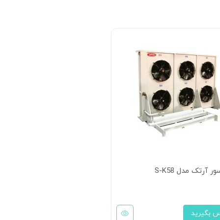
ر آرتک مدل S-K58
س بگیرید