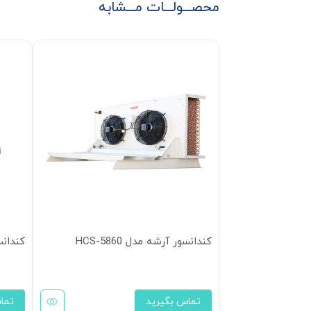
محصـــولـــات مـــشابه
کندانسور آرشه مدل HCS-5860
کندانسو
تماس بگیرید
تما