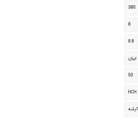
380
8
8.8
ایران
50
HCH
آرشه