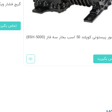
گیج فشار ویکا س
تماس بگیری
ونی کوپلند 50 اسب بخار سه فاز (8SH-5000)
س بگیرید