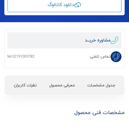
دانلود کاتالوگ
مشاوره خریــد
تماس تلفنی
tel:02191005782
جدول مشخصات
معرفی محصول
نظرات کاربران
مشخصات فنی محصول