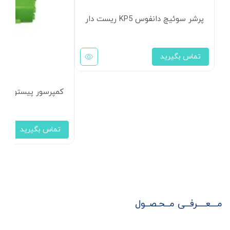
پرشر سوئیچ دانفوس KP5 ریست دار
تماس بگیرید
کمپرسور پیستونی 40 اسب بخار سه فاز بیتزر مدل 6FE-44
تماس بگیرید
مـــعــــرفــی مــحـصــول