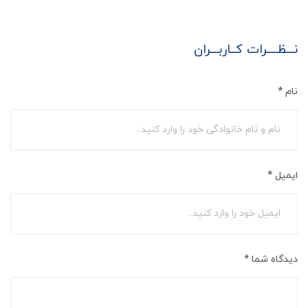
نـــظــــرات کــاربـــران
نام
*
ایمیل
*
دیدگاه شما
*