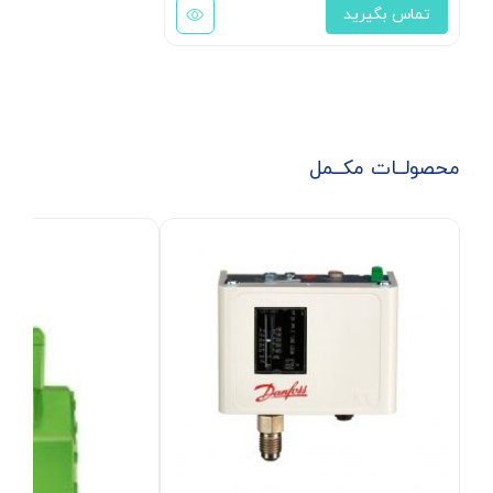
تماس بگیرید
محصولــات مکــمل