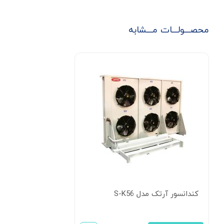
محصـــولـــات مـــشابه
کندانسور آرتک مدل S-K56