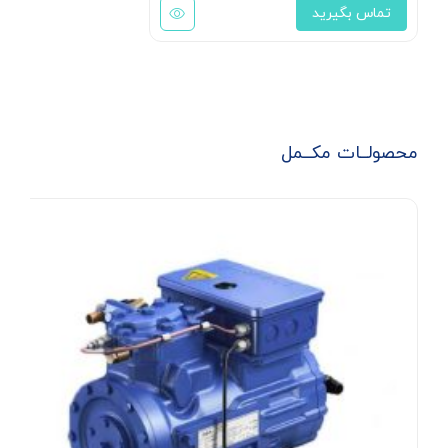
تماس بگیرید
محصولــات مکــمل