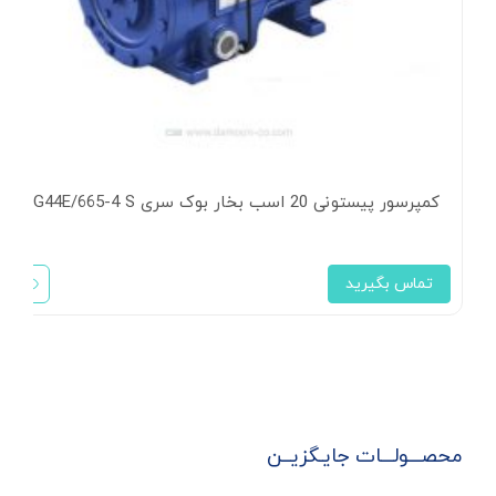
کمپرسور پیستونی 20 اسب بخار بوک سری HG44E/665-4 S
تماس بگیرید
محصـــولـــات جایـگزیــن