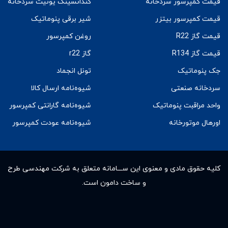
قیمت کمپرسور سردخانه
کندانسینگ یونیت سردخانه
قیمت کمپرسور بیتزر
شیر برقی پنوماتیک
قیمت گاز R22
روغن کمپرسور
قیمت گاز R134
گاز r22
جک پنوماتیک
تونل انجماد
سردخانه صنعتی
شیوه‌نامه ارسال کالا
واحد مراقبت پنوماتیک
شیوه‌نامه گارانتی کمپرسور
اورهال موتورخانه
شیوه‌نامه عودت کمپرسور
کلیه حقوق مادى و معنوى این ســـامانه متعلق به شرکت مهندسی طرح
و ساخت دامون است.