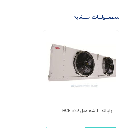
محصـــولـــات مـــشابه
اواپراتور آرشه مدل HCE-529