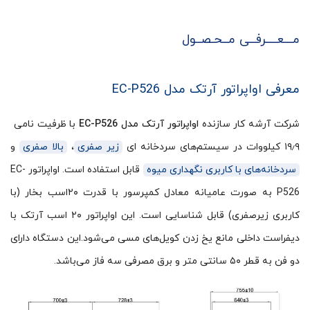
مـــعــــرفــی مــحـصــول
معرفی اواپراتور آرتک مدل EC-P526
شرکت آرشه کار سازنده
اواپراتور آرتک مدل EC-P526
با ظرفیت نامی
۱۹٫۹ کیلووات در سیستم‌های سردخانه ای
زیر صفری
،
بالا صفری
و
سردخانه‌های با کاربری نگهداری میوه
قابل استفاده است. اواپراتور EC-
P526 به صورت عامیانه معادل کمپرسور با قدرت ۲۰اسب بخار (با
کاربری زیرصفری) قابل شناسایی است. این اواپراتور ۲۰ اسب آرتک با
دیفراست داخلی مانع یخ زدن کویل‌های مسی می‌شود.این دستگاه دارای
دو فن به قطر ۵۰ سانتی متر و برق مصرفی سه فاز می‌باشد.