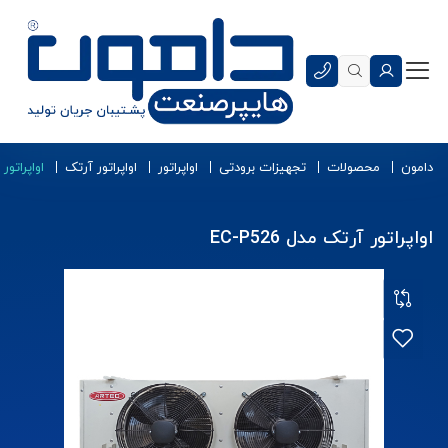
دامون
محصولات
تجهیزات برودتی
اواپراتور
اواپراتور آرتک
اواپراتور آر
اواپراتور آرتک مدل EC-P526