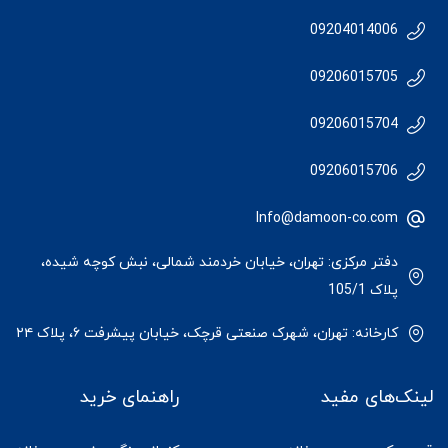
09204014006
09206015705
09206015704
09206015706
Info@damoon-co.com
دفتر مرکزی: تهران، خیابان خردمند شمالی، نبش کوچه شیده،
پلاک 105/1
کارخانه: تهران، شهرک صنعتی قرچک، خیابان پیشرفت ۶، پلاک ۲۴
لینک‌های مفید
راهنمای خرید