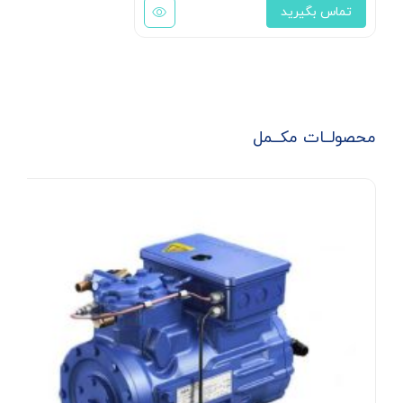
تماس بگیرید
محصولــات مکــمل