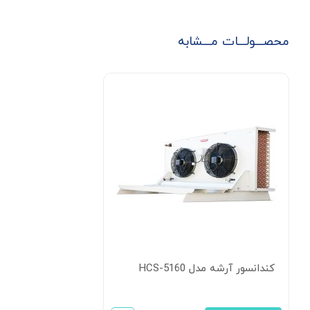
محصـــولـــات مـــشابه
کندانسور آرشه مدل HCS-5160