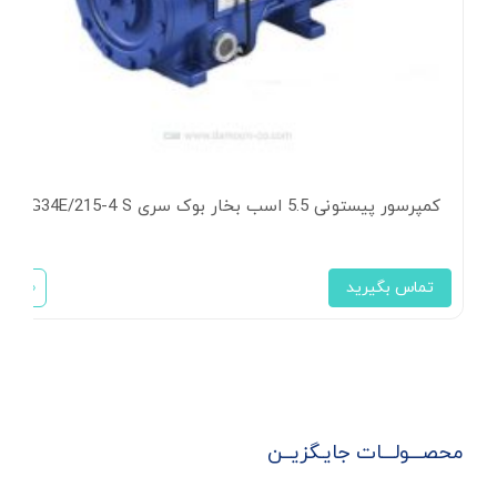
کمپرسور پیستونی 5.5 اسب بخار بوک سری HG34E/215-4 S
تماس بگیرید
محصـــولـــات جایـگزیــن