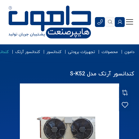
دامون
محصولات
تجهیزات برودتی
کندانسور
کندانسور آرتک
کندانس
کندانسور آرتک مدل S-K52