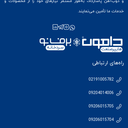
و ذوب‌آهن پاسارگاد، به‌طور مستمر نیازهای خود را از محصولات و
خدمات ما تأمین می‌نمایند.
راه‌های ارتباطی
02191005782
09204014006
09206015705
09206015704