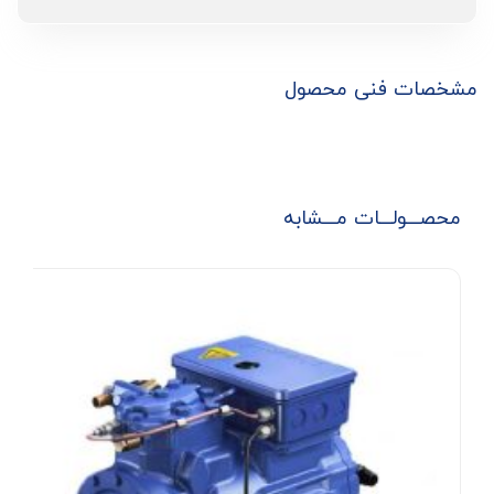
مشخصات فنی محصول
محصـــولـــات مـــشابه