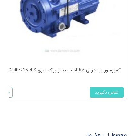
کمپرسور پیستونی 5.5 اسب بخار بوک سری HG34E/215-4 S
تماس بگیرید
محصولــات مکــمل