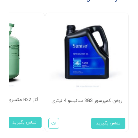
گاز R22 مکسرون
روغن کمپرسور 3GS سانیسو 4 لیتری
تماس بگیرید
تماس بگیرید