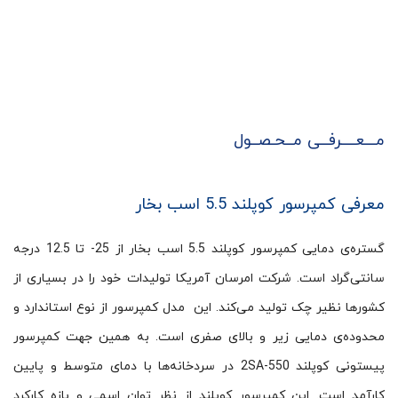
مـــعــــرفــی مــحـصــول
معرفی کمپرسور کوپلند 5.5 اسب بخار
گستره‌ی دمایی کمپرسور کوپلند 5.5 اسب بخار از 25- تا 12.5 درجه
سانتی‌گراد است. شرکت امرسان آمریکا تولیدات خود را در بسیاری از
کشورها نظیر چک تولید می‌کند. این مدل کمپرسور از نوع استاندارد و
محدوده‌ی دمایی زیر و بالای صفری است. به همین جهت کمپرسور
پیستونی کوپلند 2SA-550 در سردخانه‌ها با دمای متوسط و پایین
کارآمد است. این کمپرسور کوپلند از نظر توان اسمی و بازه کارکرد