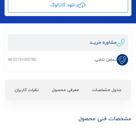
دانلود کاتالوگ
مشاوره خریــد
تماس تلفنی
tel:02191005782
جدول مشخصات
معرفی محصول
نظرات کاربران
مشخصات فنی محصول