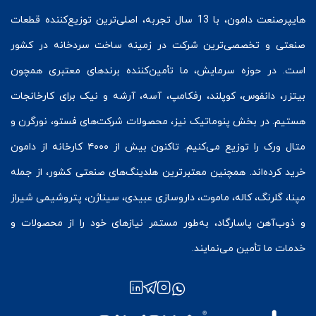
هایپرصنعت
دامون، با 13 سال تجربه، اصلی‌ترین توزیع‌کننده قطعات
صنعتی و تخصصی‌ترین شرکت در زمینه
ساخت سردخانه
در کشور
است. در حوزه سرمایش، ما تأمین‌کننده برندهای معتبری همچون
بیتزر
،
دانفوس
،
کوپلند
، رفکامپ، آسه، آرشه و نیک برای کارخانجات
هستیم. در بخش
پنوماتیک
نیز، محصولات شرکت‌های
فستو
، نورگرن و
متال ورک
را توزیع می‌کنیم. تاکنون بیش از ۴۰۰۰ کارخانه از دامون
خرید کرده‌اند. همچنین معتبرترین هلدینگ‌های صنعتی کشور، از جمله
مپنا، گلرنگ، کاله، ماموت، داروسازی عبیدی، سیناژن، پتروشیمی شیراز
و ذوب‌آهن پاسارگاد، به‌طور مستمر نیازهای خود را از محصولات و
خدمات ما تأمین می‌نمایند.