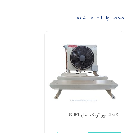
محصـــولـــات مـــشابه
کندانسور آرتک مدل S-I51