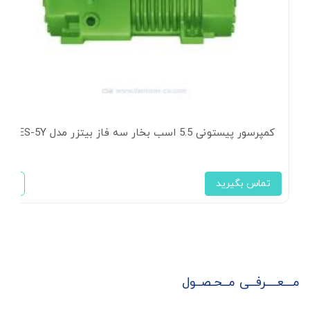
کمپرسور پیستونی 5.5 اسب بخار سه فاز بیتزر مدل 4FES-5Y
تماس بگیرید
مـــعــــرفــی مــحـصــول