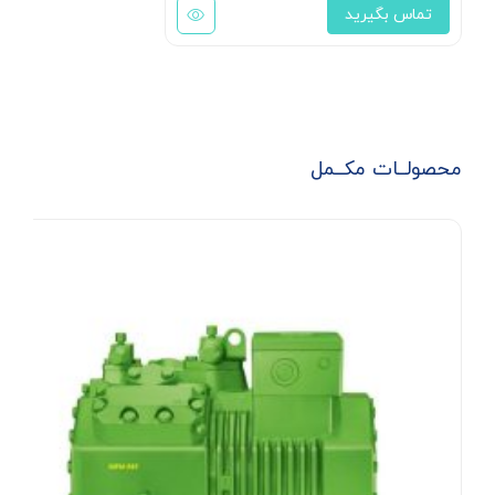
تماس بگیرید
محصولــات مکــمل