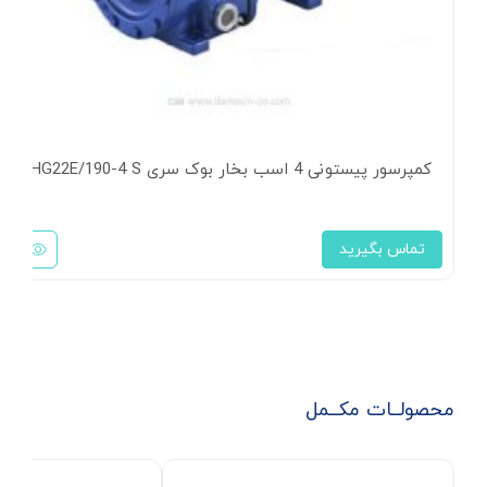
کمپرسور پیستونی 4 اسب بخار بوک سری HG22E/190-4 S
تماس بگیرید
محصولــات مکــمل