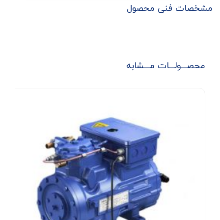
مشخصات فنی محصول
محصـــولـــات مـــشابه