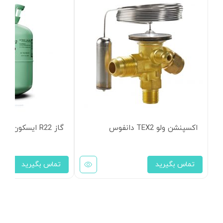
اکسپنشن ولو TEX2 دانفوس
گاز R22 ایسکون
تماس بگیرید
تماس بگیرید