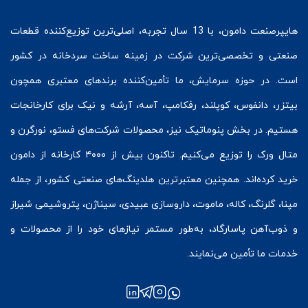
هایپرصنعت
دامون، با 13 سال تجربه، اصلی‌ترین توزیع‌کننده قطعات
صنعتی و تخصصی‌ترین شرکت در زمینه
ساخت سردخانه
در کشور
است. در حوزه سرمایش، ما تأمین‌کننده برندهای معتبری همچون
بیتزر
،
دانفوس
،
کوپلند
، رفکامپ، آسه، آرشه و نیک برای کارخانجات
هستیم. در بخش
پنوماتیک
نیز، محصولات شرکت‌های
فستو
، نورگرن و
متال ورک
را توزیع می‌کنیم. تاکنون بیش از ۴۰۰۰ کارخانه از دامون
خرید کرده‌اند. همچنین معتبرترین هلدینگ‌های صنعتی کشور، از جمله
مپنا، گلرنگ، کاله، ماموت، داروسازی عبیدی، سیناژن، پتروشیمی شیراز
و ذوب‌آهن پاسارگاد، به‌طور مستمر نیازهای خود را از محصولات و
خدمات ما تأمین می‌نمایند.