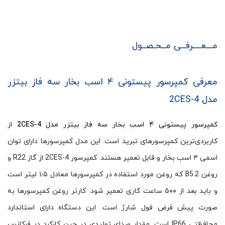
مـــعــــرفــی مــحـصــول
معرفی کمپرسور پیستونی ۴ اسب بخار سه فاز بیتزر
مدل 2CES-4
کمپرسور پیستونی ۴ اسب بخار سه فاز بیتزر مدل 2CES-4
از
کاربردی‌ترین کمپرسورهای تبرید است. این مدل کمپرسورها دارای توان
اسمی ۴ اسب بخار و قابل تعمیر هستند. کمپرسور 2CES-4 از گاز R22 و
روغن B5.2 که روغن مورد استفاده در کمپرسورها معادل ۱٫۵ لیتر است
و باید بعد از ۵۰۰ ساعت کاری تعمیر شود. کارتر روغن کمپرسورها به
صورت پیش فرض فول شارژ است. این دستگاه دارای استاندارد
محافظتی IP66 است. مقدار صدای تولیدی در حین کارکرد در فرکانس