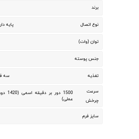
برند
نوع اتصال
پایه دار
توان (وات)
جنس پوسته
تغذیه
سه فاز 400
سرعت
1500 دور بر
عملی)
چرخش
سایز فرم