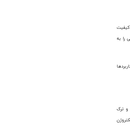
 کیفیت
خ بهره وی مناسبی را به
ربردها
 و ترک
لکتروموتور الکتروژن