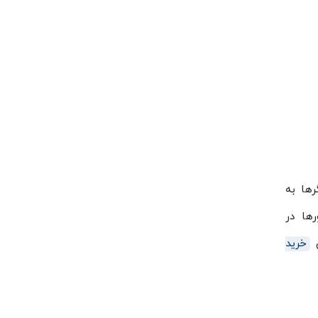
رها به
رها در
ن
خرید