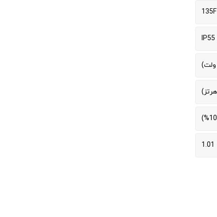
135F
IP55
1.01