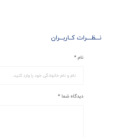
نـــظــــرات کــاربـــران
نام
*
دیدگاه شما
*