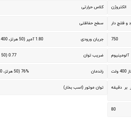
الکتروژن
کلاس حرارتی
د و فلنج دار
سطح حفاظتی
750
جریان ورودی
1.80 آمپر (50 هرتز، 400 ولت)
آلومینیوم
ضریب توان
0.77 (50 هرتز)
 ولت
راندمان
76% (50 هرتز، 100%)
 دقیقه اسمی (1420 دور بر دقیقه
توان موتور (اسب بخار)
80