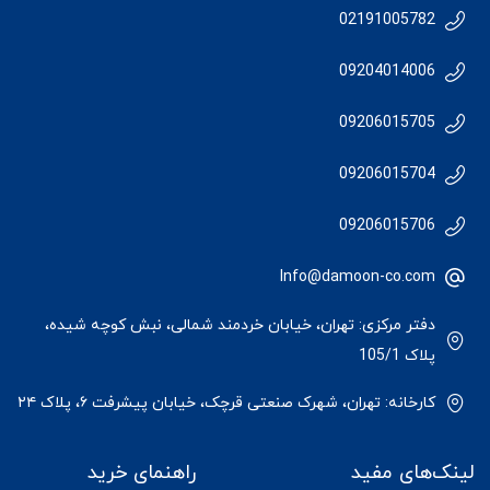
02191005782
09204014006
09206015705
09206015704
09206015706
Info@damoon-co.com
دفتر مرکزی: تهران، خیابان خردمند شمالی، نبش کوچه شیده،
پلاک 105/1
کارخانه: تهران، شهرک صنعتی قرچک، خیابان پیشرفت ۶، پلاک ۲۴
لینک‌های مفید
راهنمای خرید