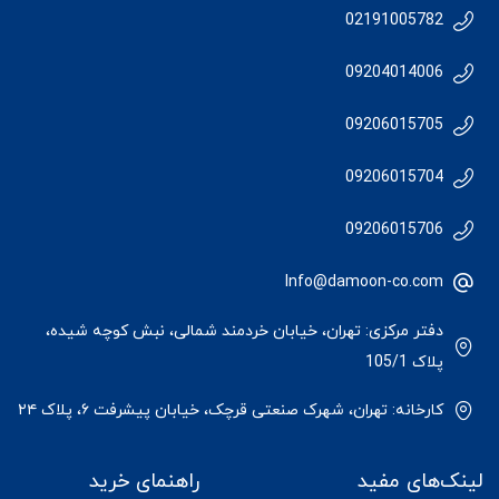
02191005782
09204014006
09206015705
09206015704
09206015706
Info@damoon-co.com
دفتر مرکزی: تهران، خیابان خردمند شمالی، نبش کوچه شیده،
پلاک 105/1
کارخانه: تهران، شهرک صنعتی قرچک، خیابان پیشرفت ۶، پلاک ۲۴
لینک‌های مفید
راهنمای خرید