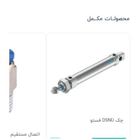
محصولــات مکــمل
جک DSNU فستو
اتصال مستقیم پنوماتیک CDC کره