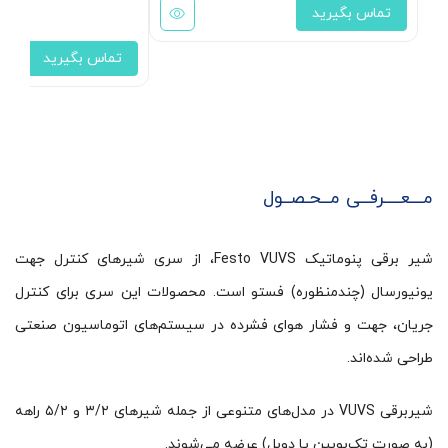
تماس بگیرید
تماس بگیرید
مـــعــــرفــی مــحـصــول
شیر برقی پنوماتیک Festo VUVS، از سری شیرهای کنترل جهت
یونیورسال (چندمنظوره) فستو است. محصولات این سری برای کنترل
جریان، جهت و فشار هوای فشرده در سیستم‌های اتوماسیون صنعتی
طراحی شده‌اند.
شیربرقی VUVS در مدل‌های متنوعی از جمله شیرهای ۳/۲ و ۵/۲ راهه
(به صورت تک‌بوبین یا دوبل) عرضه می‌شوند.