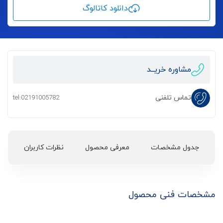
دانلود کاتالوگ
مشاوره خریــد
تماس تلفنی
tel:02191005782
جدول مشخصات
معرفی محصول
نظرات کاربران
مشخصات فنی محصول