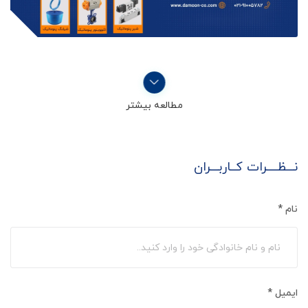
مطالعه بیشتر
نـــظــــرات کــاربـــران
نام
*
ایمیل
*