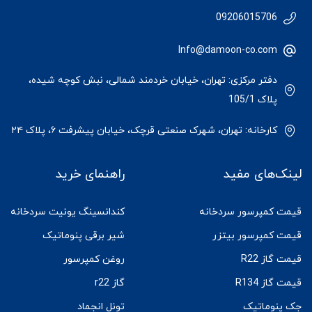
09206015706
Info@damoon-co.com
دفتر مرکزی: تهران، خیابان خردمند شمالی، نبش کوچه شیده،
پلاک 105/1
کارخانه: تهران، شهرک صنعتی قرچک، خیابان پیشرفت ۶، پلاک ۲۴
لینک‌های مفید
راهنمای خرید
قیمت کمپرسور سردخانه
کندانسینگ یونیت سردخانه
قیمت کمپرسور بیتزر
شیر برقی پنوماتیک
قیمت گاز R22
روغن کمپرسور
قیمت گاز R134
گاز r22
جک پنوماتیک
تونل انجماد