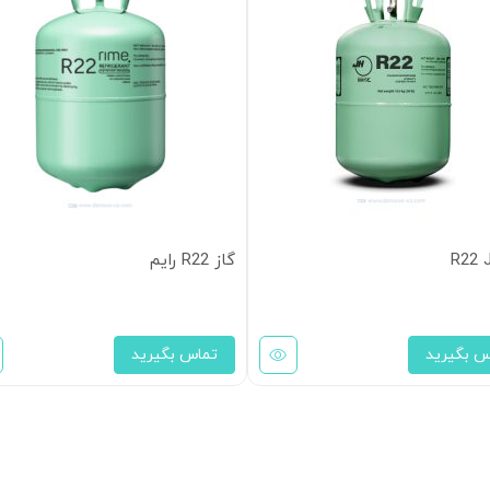
گاز R22 رایم
س بگیرید
تماس بگیرید