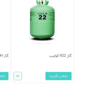
گاز R22 کولیب
گاز R22 JH
تماس بگیرید
تما