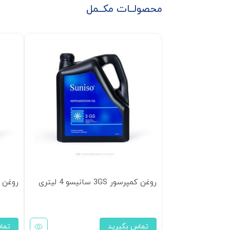
محصولــات مکــمل
روغن کمپرسور 3GS سانیسو 4 لیتری
روغن 5GS سانیسو 4 لیتری
تماس بگیرید
تما