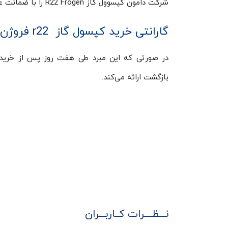
شرکت دامون کپسوول گاز R22 Frogen را با ضمانت عودت و اصالت کالا عرضه می‌کند.
گارانتی خرید کپسول گاز r22 فروژن
در صورتی که این مبرد طی هفت روز پس از خرید 
بازگشت ارائه می‌کند.
نـــظــــرات کــاربـــران