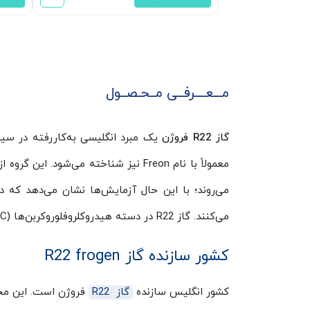
مـــعــــرفــی مــحـصــول
گاز R22 فروژن
یک مبرد انگلیسی به‌کاررفته در س
می‌کنند. گاز R22 در دسته‌ هیدروکلروفلوروکربن‌ها (HCFC) قرار می‌گیرد.
کشور سازنده گاز R22 frogen
کشور انگلیس سازنده
گاز R22
فروژن است. این مح