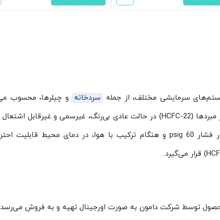
یستم‌های سرمایشی مختلف، از جمله
سردخانه
و چیلرها، محسوب می‌
معمولاً با نام Freon نیز شناخته می‌شود. این گروه از مبردها (HCFC-22) در حالت عادی بی‌رنگ، غیرسمی و غیرقابل 
می‌روند؛ با این حال آزمایش‌ها نشان می‌دهد که در فشار 60 psig و هنگام ترکیب با هوا، در دمای محیط قابلی
صول توسط شرکت دامون به صورت اورجینال تهیه و به فروش می‌رسد.