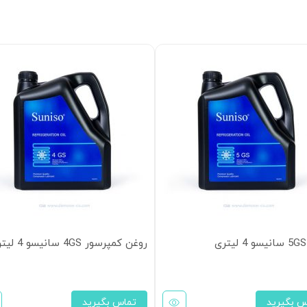
روغن کمپرسور 4GS سانیسو 4 لیتری
س بگیرید
تماس بگیرید