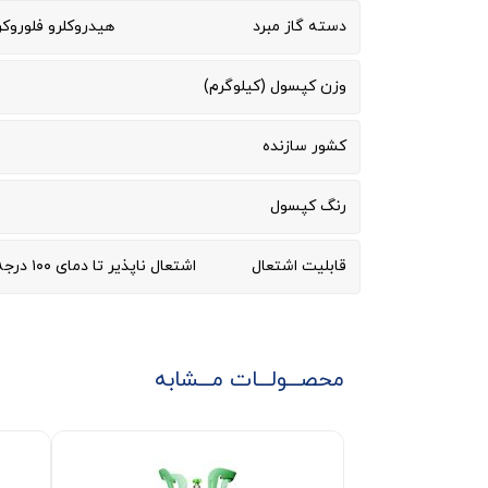
دسته گاز مبرد
هیدروکلرو فلوروکربن (
وزن کپسول (کیلوگرم)
کشور سازنده
رنگ کپسول
قابلیت اشتعال
اشتعال ناپذیر تا دمای ۱۰۰ درجه سلسیوس
محصـــولـــات مـــشابه