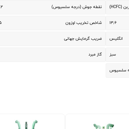
HCFC)
نقطه جوش (درجه سلسیوس)
۲-
۱۳٫۶
شاخص تخریب اوزون
۵
انگلیس
ضریب گرمایش جهانی
سبز
گاز مبرد