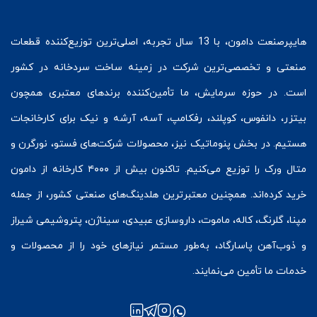
هایپرصنعت
دامون، با 13 سال تجربه، اصلی‌ترین توزیع‌کننده قطعات
صنعتی و تخصصی‌ترین شرکت در زمینه
ساخت سردخانه
در کشور
است. در حوزه سرمایش، ما تأمین‌کننده برندهای معتبری همچون
بیتزر
،
دانفوس
،
کوپلند
، رفکامپ، آسه، آرشه و نیک برای کارخانجات
هستیم. در بخش
پنوماتیک
نیز، محصولات شرکت‌های
فستو
، نورگرن و
متال ورک
را توزیع می‌کنیم. تاکنون بیش از ۴۰۰۰ کارخانه از دامون
خرید کرده‌اند. همچنین معتبرترین هلدینگ‌های صنعتی کشور، از جمله
مپنا، گلرنگ، کاله، ماموت، داروسازی عبیدی، سیناژن، پتروشیمی شیراز
و ذوب‌آهن پاسارگاد، به‌طور مستمر نیازهای خود را از محصولات و
خدمات ما تأمین می‌نمایند.