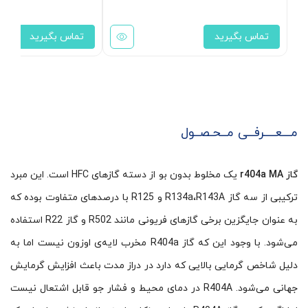
تماس بگیرید
تماس بگیرید
مـــعــــرفــی مــحـصــول
گاز r404a MA
یک مخلوط بدون بو از دسته گازهای HFC است. این مبرد
ترکیبی از سه گاز R134a،R143A و R125 با درصدهای متفاوت بوده که
به عنوان جایگزین برخی گازهای فریونی مانند R502 و گاز R22 استفاده
‌می‌شود. با وجود این که گاز R404a مخرب لایه‌ی اوزون نیست اما به
دلیل شاخص گرمایی بالایی که دارد در دراز مدت باعث افزایش گرمایش
جهانی می‌شود. R404A در دمای محیط و فشار جو قابل اشتعال نیست