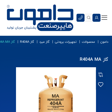
دامون
محصولات
تجهیزات برودتی
گاز مبرد
گاز R404A
گاز R404A MA
گاز R404A MA