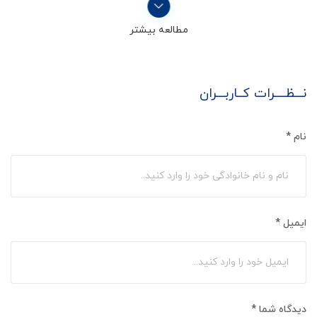
مطالعه بیشتر
نـــظــــرات کــاربـــران
نام
*
ایمیل
*
دیدگاه شما
*