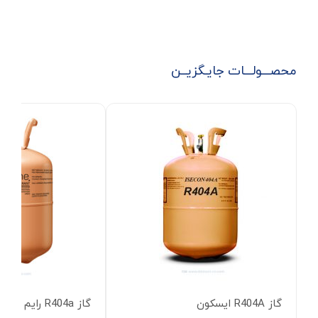
محصـــولـــات جایـگزیــن
گاز R404A ایسکون
گاز R404a رایم