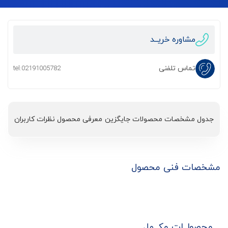
مشاوره خریــد
تماس تلفنی
tel:02191005782
جدول مشخصات
محصولات جایگزین
معرفی محصول
نظرات کاربران
مشخصات فنی محصول
محصولــات مکــمل