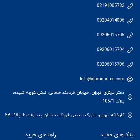
02191005782
09204014006
09206015705
09206015704
09206015706
Info@damoon-co.com
دفتر مرکزی: تهران، خیابان خردمند شمالی، نبش کوچه شیده،
پلاک 105/1
کارخانه: تهران، شهرک صنعتی قرچک، خیابان پیشرفت ۶، پلاک ۲۴
لینک‌های مفید
راهنمای خرید