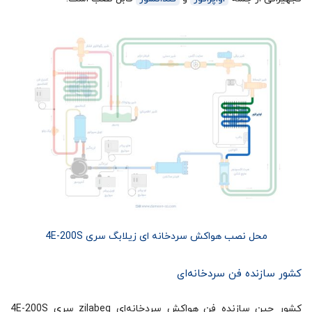
محل نصب هواکش سردخانه ای زیلابگ سری 4E-200S
کشور سازنده فن سردخانه‌ای
کشور چین سازنده فن هواکش سردخانه‌ای zilabeg سری 4E-200S