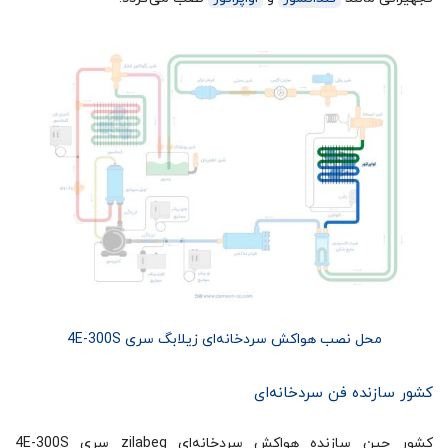
محل نصب هواکش سردخانه‌ای زیلابگ سری 4E-300S
کشور سازنده فن سردخانه‌ای
کشور چین سازنده هواکش سردخانه‌ای zilabeg سری 4E-300S