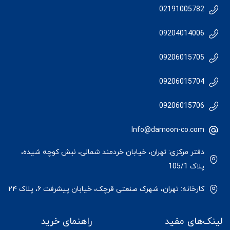
02191005782
09204014006
09206015705
09206015704
09206015706
Info@damoon-co.com
دفتر مرکزی: تهران، خیابان خردمند شمالی، نبش کوچه شیده،
پلاک 105/1
کارخانه: تهران، شهرک صنعتی قرچک، خیابان پیشرفت ۶، پلاک ۲۴
لینک‌های مفید
راهنمای خرید