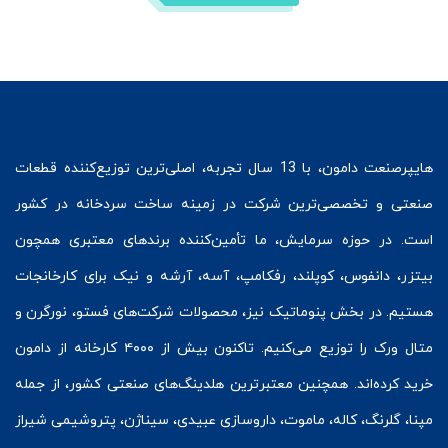
هایپرصنعت
دامون، با 13 سال تجربه، اصلی‌ترین توزیع‌کننده قطعات
صنعتی و تخصصی‌ترین شرکت در زمینه
ساخت سردخانه
در کشور
است. در حوزه سرمایش، ما تأمین‌کننده برندهای معتبری همچون
بیتزر
،
دانفوس
،
کوپلند
، رفکامپ، آسه، آرشه و نیک برای کارخانجات
هستیم. در بخش
پنوماتیک
نیز، محصولات شرکت‌های
فستو
، نورگرن و
متال ورک
را توزیع می‌کنیم. تاکنون بیش از ۴۰۰۰ کارخانه از دامون
خرید کرده‌اند. همچنین معتبرترین هلدینگ‌های صنعتی کشور، از جمله
مپنا، گلرنگ، کاله، ماموت، داروسازی عبیدی، سیناژن، پتروشیمی شیراز