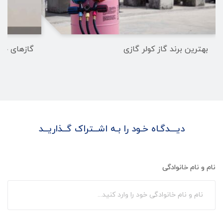
بهترین برند گاز کولر گازی
گاز‌های جایگزین R22 در سیست
دیـــدگـاه خـود را بـه اشــتراک گــذاریــد
نام و نام خانوادگی