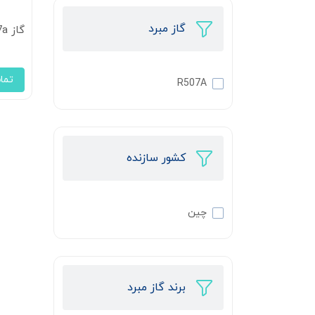
گاز مبرد
گاز R507a کولیب
تما
R507A
کشور سازنده
چین
برند گاز مبرد