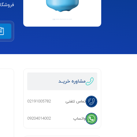
فروشگا
مشاوره خریــد
تماس تلفنی
02191005782
واتساپ
09204014002