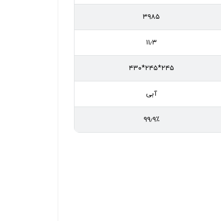
۳۹۸۵
۱۱٫۳
۲۴۵*۲۴۵*۴۳۰
آبی
۹۹٫۹٪