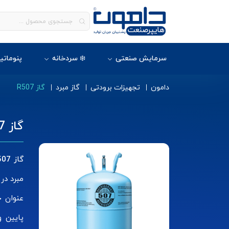
سرمایش صنعتی
❄️ سردخانه
پنوماتی
دامون
تجهیزات برودتی
گاز مبرد
گاز R507
گاز R507
گاز r507
پایین و