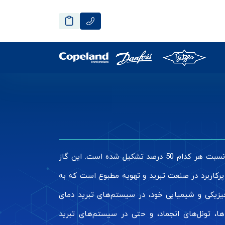
از دسته گازهای HFC است که از ترکیب دو گاز R143A و R125 به نسبت هر کدام 50 درصد تشکیل شده است. این گاز
اربرد زیادی دارد. گاز R507A یکی از مبردهای پرکاربرد در صنعت تبرید و تهویه مطبوع است که به
ل ویژگی‌های فیزیکی و شیمیایی خود، در سیستم‌های تبرید دمای
ا، تونل‌های انجماد، و حتی در سیستم‌های تبرید