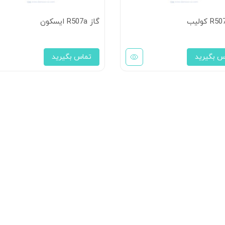
گاز R507a ایسکون
س بگیرید
تماس بگیرید