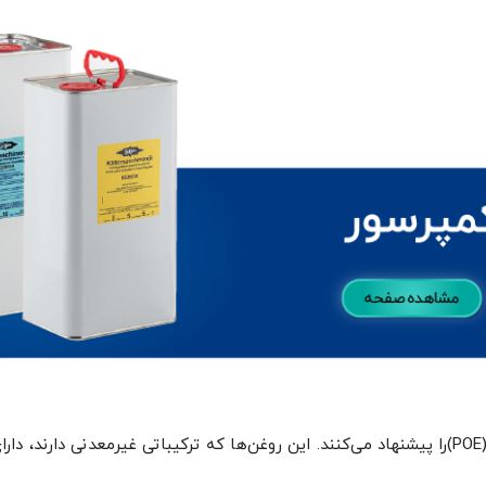
کارشناسان برای مبرد R507، روغن پلی اُل استر (POE)را پیشنهاد می‌کنند. این روغن‌ها که ترکیبات