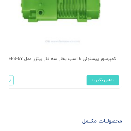
کمپرسور پیستونی 6 اسب بخار سه فاز بیتزر مدل 4EES-6Y
تماس بگیرید
محصولــات مکــمل