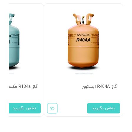
گاز R404A ایسکون
گاز R134a مکسرون
تماس بگیرید
تماس بگیرید