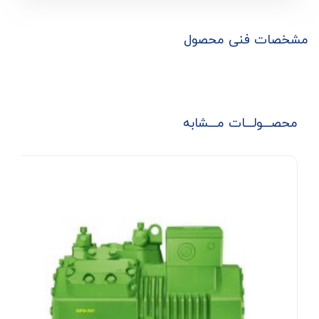
مشخصات فنی محصول
محصـــولـــات مـــشابه