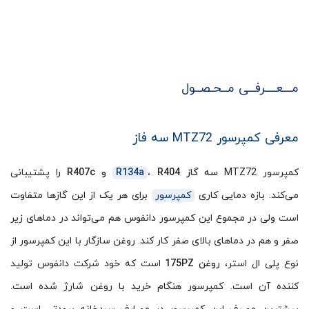
مـــعــــرفــی مــحـصــول
معرفی کمپرسور MTZ72 سه فاز
کمپرسور MTZ72
سه گاز
، R404 و R407c
R134a
را پشتیبانی
می‌کند. بازه دمایی کاری
کمپرسور
برای هر یک از این گازها متفاوت
است ولی در مجموع این کمپرسور دانفوس هم می‌تواند در دماهای زیر
صفر و هم در دماهای بالای صفر کار کند. روغن سازگار با این کمپرسور از
نوع پلی ال استر،
روغن 175PZ
است که خود شرکت دانفوس تولید
کننده آن است. کمپرسور هنگام خرید با روغن شارژ شده است.