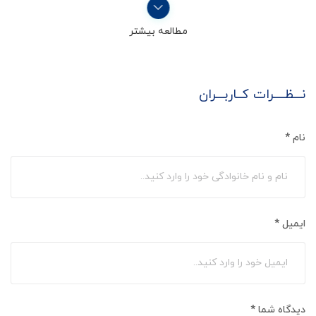
مطالعه بیشتر
نـــظــــرات کــاربـــران
نام
*
ایمیل
*
دیدگاه شما
*