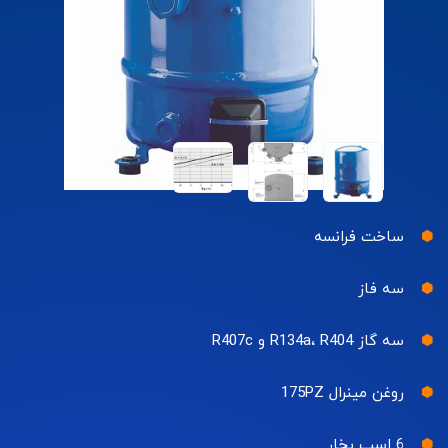
ساخت فرانسه
سه فاز
سه گاز R134a، R404 و R407c
روغن مینرال 175PZ
6 اسب بخار