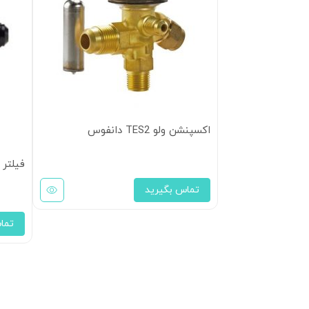
اکسپنشن ولو TES2 دانفوس
فیلتر درایر 3/8 مهره ا
تماس بگیرید
تما