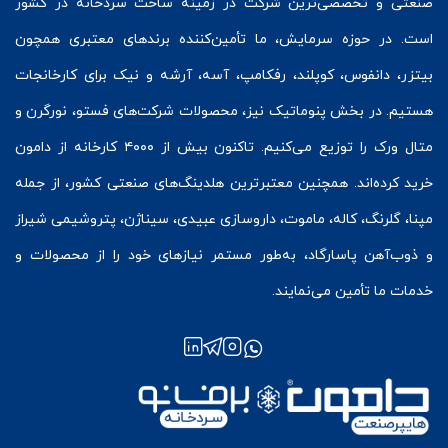
صنعتی و تخصصی‌ترین شرکت در زمینه
ساخت سردخانه
در کشور
است. در حوزه سرمایش، ما تأمین‌کننده برندهای معتبری همچون
بیتزر
،
دانفوس
،
کوپلند
، رفکامپ، آسه، آرشه و نیک برای کارخانجات
هستیم. در بخش
پنوماتیک
نیز، محصولات شرکت‌های
فستو
، نورگرن و
متال ورک
را توزیع می‌کنیم. تاکنون بیش از ۴۰۰۰ کارخانه از دامون
خرید کرده‌اند. همچنین معتبرترین هلدینگ‌های صنعتی کشور، از جمله
مپنا، گلرنگ، کاله، ماموت، داروسازی عبیدی، سیناژن، پتروشیمی شیراز
و ذوب‌آهن پاسارگاد، به‌طور مستمر نیازهای خود را از محصولات و
خدمات ما تأمین می‌نمایند.