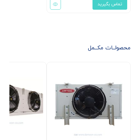
تماس بگیرید
محصولــات مکــمل