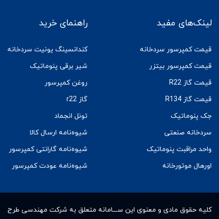
لینک‌های مفید
راهنمای خرید
قیمت کمپرسور سردخانه
کندانسینگ یونیت سردخانه
قیمت کمپرسور بیتزر
شیر برقی پنوماتیک
قیمت گاز R22
روغن کمپرسور
قیمت گاز R134
گاز r22
جک پنوماتیک
تونل انجماد
سردخانه صنعتی
شیوه‌نامه ارسال کالا
واحد مراقبت پنوماتیک
شیوه‌نامه گارانتی کمپرسور
اورهال موتورخانه
شیوه‌نامه عودت کمپرسور
کلیه حقوق مادى و معنوى این ســـامانه متعلق به شرکت مهندسی طرح