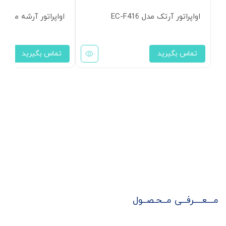
اواپراتور آرتک مدل EC-F416
اواپراتور آرشه مدل HCE-321
تماس بگیرید
تماس بگیرید
مـــعــــرفــی مــحـصــول