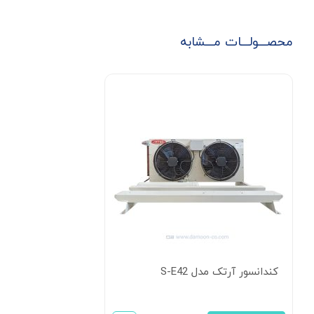
محصـــولـــات مـــشابه
کندانسور آرتک مدل S-E42