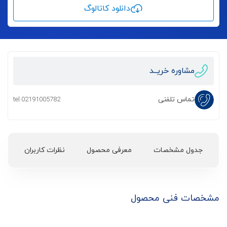
دانلود کاتالوگ
مشاوره خریــد
تماس تلفنی
tel:02191005782
جدول مشخصات
معرفی محصول
نظرات کاربران
مشخصات فنی محصول