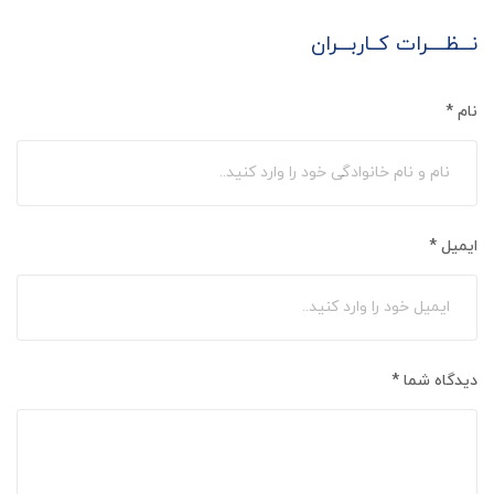
نـــظــــرات کــاربـــران
نام
*
ایمیل
*
دیدگاه شما
*