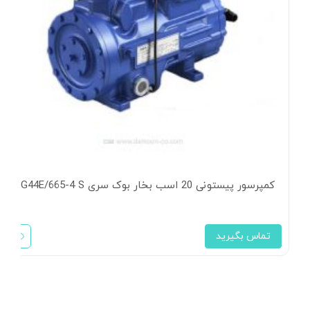
کمپرسور پیستونی 20 اسب بخار بوک سری HG44E/665-4 S
تماس بگیرید