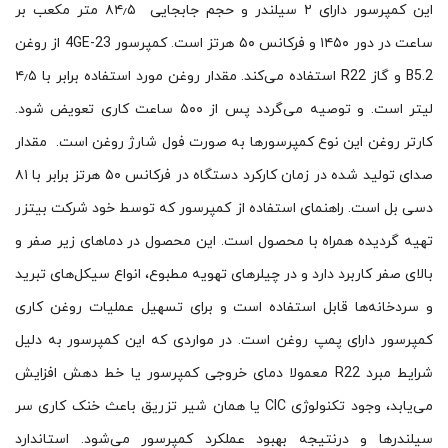
این کمپرسور دارای ۲ سیلندر و حجم جابجایی ۸۴٫۵ متر مکعب بر
ساعت در دور ۱۴۵۰ و فرکانس ۵۰ هرتز است. کمپرسور 4GE-23 از روغن
B5.2 و گاز R22 استفاده می‌کند. مقدار روغن مورد استفاده برابر با ۴٫۵
لیتر است. و توصیه می‌گردد پس از ۵۰۰ ساعت کاری تعویض شود.
کارتر روغن این نوع کمپرسورها به صورت فول شارژ روغن است. مقدار
صدای تولید شده در زمان کارکرد دستگاه در فرکانس ۵۰ هرتز برابر با ۸۱
دسی بل است. راهنمای استفاده از کمپرسور که توسط خود شرکت بیتزر
تهیه گردیده همراه با محصول است. این محصول در دماهای زیر صفر و
بالای صفر کاربرد دارد و در چیلرهای تهویه مطبوع، انواع سیکل‌های تبرید
و سردخانه‌ها قابل استفاده است و برای تسهیل عملیات روغن کاری
کمپرسور دارای پمپ روغن است. در مواردی که این کمپرسور به دلیل
شرایط مبرد R22 معمولا دمای خروجی کمپرسور یا خط دهش افزایش
می‌یابد، وجود تکنولوژی CIC یا همان شیر تزریق باعث خنک کاری سر
سیلندرها و درنتیجه بهبود عملکرد کمپرسور می‌شود. استاندارد