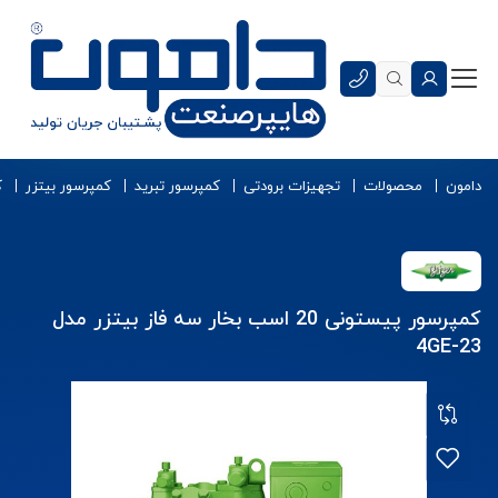
دامون
محصولات
تجهیزات برودتی
کمپرسور تبرید
کمپرسور بیتزر
ک
کمپرسور پیستونی 20 اسب بخار سه فاز بیتزر مدل
4GE-23