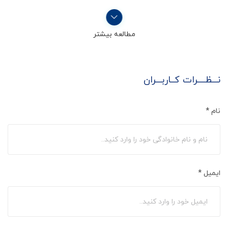
مطالعه بیشتر
نـــظــــرات کــاربـــران
نام
*
ایمیل
*