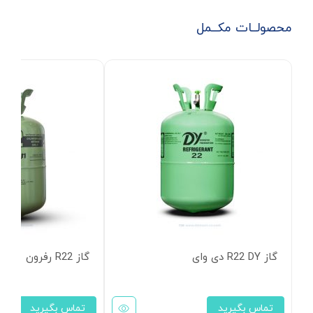
محصولــات مکــمل
گاز R22 DY دی وای
گاز R22 رفرون
تماس بگیرید
تماس بگیرید