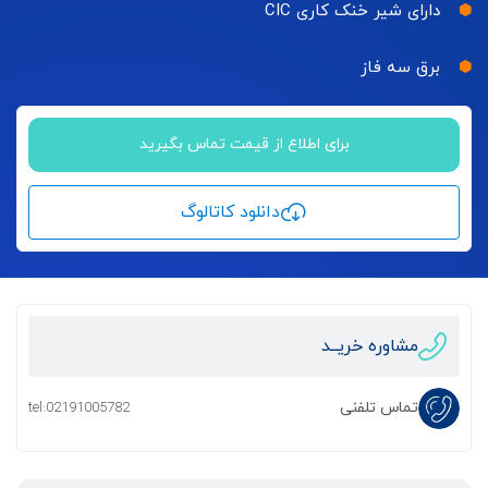
دارای شیر خنک کاری CIC
برق سه فاز
برای اطلاع از قیمت تماس بگیرید
دانلود کاتالوگ
مشاوره خریــد
تماس تلفنی
tel:02191005782