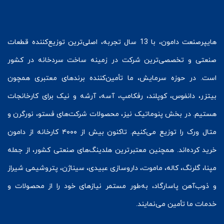
هایپرصنعت
دامون، با 13 سال تجربه، اصلی‌ترین توزیع‌کننده قطعات
صنعتی و تخصصی‌ترین شرکت در زمینه
ساخت سردخانه
در کشور
است. در حوزه سرمایش، ما تأمین‌کننده برندهای معتبری همچون
بیتزر
،
دانفوس
،
کوپلند
، رفکامپ، آسه، آرشه و نیک برای کارخانجات
هستیم. در بخش
پنوماتیک
نیز، محصولات شرکت‌های
فستو
، نورگرن و
متال ورک
را توزیع می‌کنیم. تاکنون بیش از ۴۰۰۰ کارخانه از دامون
خرید کرده‌اند. همچنین معتبرترین هلدینگ‌های صنعتی کشور، از جمله
مپنا، گلرنگ، کاله، ماموت، داروسازی عبیدی، سیناژن، پتروشیمی شیراز
و ذوب‌آهن پاسارگاد، به‌طور مستمر نیازهای خود را از محصولات و
خدمات ما تأمین می‌نمایند.