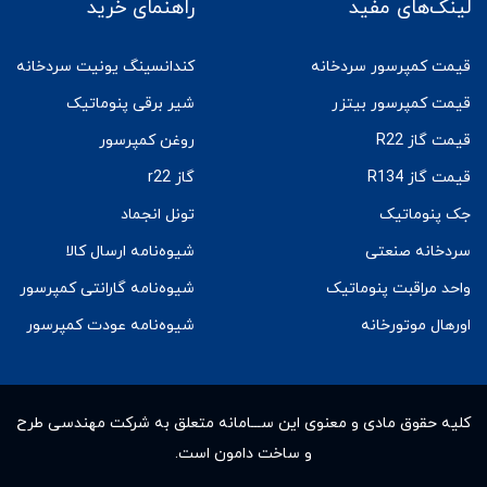
لینک‌های مفید
راهنمای خرید
قیمت کمپرسور سردخانه
کندانسینگ یونیت سردخانه
قیمت کمپرسور بیتزر
شیر برقی پنوماتیک
قیمت گاز R22
روغن کمپرسور
قیمت گاز R134
گاز r22
جک پنوماتیک
تونل انجماد
سردخانه صنعتی
شیوه‌نامه ارسال کالا
واحد مراقبت پنوماتیک
شیوه‌نامه گارانتی کمپرسور
اورهال موتورخانه
شیوه‌نامه عودت کمپرسور
کلیه حقوق مادى و معنوى این ســـامانه متعلق به شرکت مهندسی طرح
و ساخت دامون است.