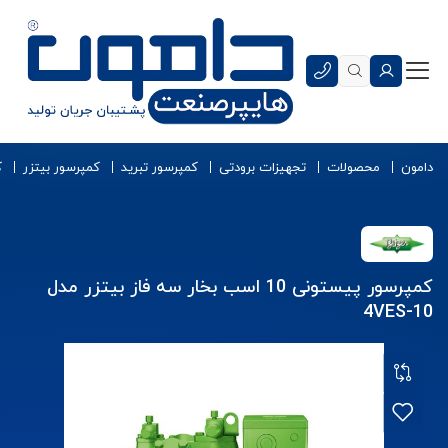
دامون
محصولات
تجهیزات برودتی
کمپرسور تبرید
کمپرسور بیتزر
ک
کمپرسور پیستونی 10 اسب بخار سه فاز بیتزر مدل
4VES-10