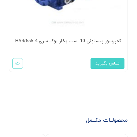
کمپرسور پیستونی 10 اسب بخار بوک سری HA4/555-4
کمپر
تماس بگیرید
ت
محصولــات مکــمل