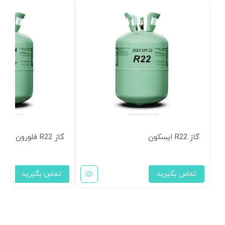
گاز R22 ایسکون
گاز R22 فلورون
تماس بگیرید
تماس بگیرید