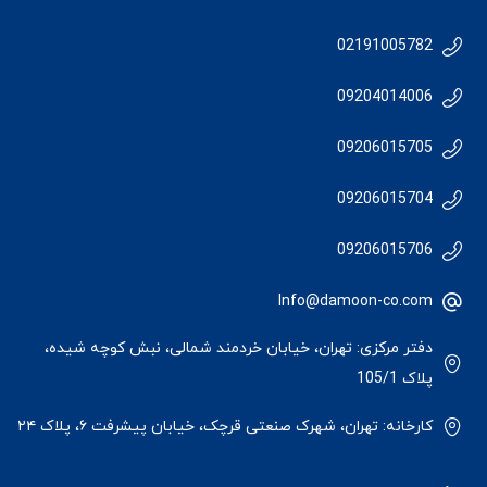
02191005782
09204014006
09206015705
09206015704
09206015706
Info@damoon-co.com
دفتر مرکزی: تهران، خیابان خردمند شمالی، نبش کوچه شیده،
پلاک 105/1
کارخانه: تهران، شهرک صنعتی قرچک، خیابان پیشرفت ۶، پلاک ۲۴