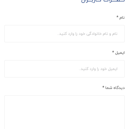
نـــظــــرات کــاربـــران
نام
*
ایمیل
*
دیدگاه شما
*