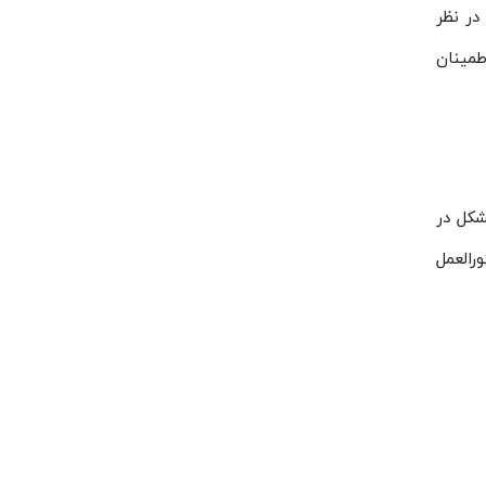
در نظر
طمینان
شکل در
رالعمل