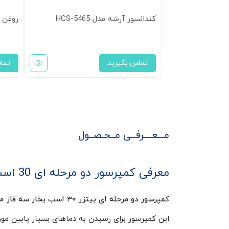
کندانسور آرشه مدل HCS-5465
روغن B5.2 بیتزر 5 لیتری
تماس بگیرید
تما
مـــعــــرفــی مــحـصــول
معرفی کمپرسور دو مرحله ای 30 اسب بخار سه فاز بیتزر مدل S6F-30.2
کمپرسور دو مرحله ای بیتزر ۳۰ اسب بخار سه فاز مدل S6F-30.2