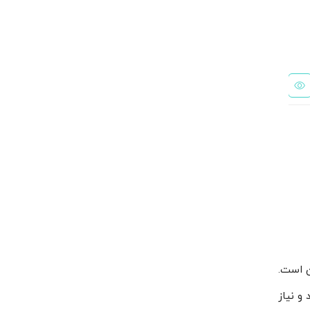
گاز R22 آلفا
اکسپنشن ولو TEX12 دانفوس
تماس بگیرید
تماس بگیرید
ن است.
ع با دمای 40- درجه سانتی گراد و نیاز