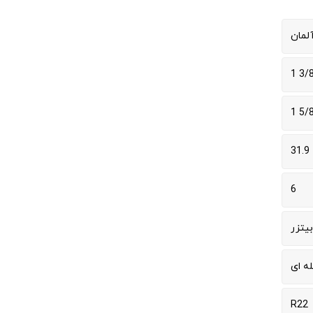
لمان
3/8 
5/8 
31.9
6
بیتزر
له ای
R22