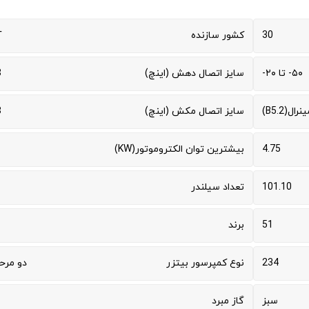
30
کشور سازنده
آ
۵۰- تا ۲۰-
سایز اتصال دهش (اینچ)
1
نرال(B5.2)
سایز اتصال مکش (اینچ)
1
4.75
بیشترین توان الکتروموتور(KW)
101.10
تعداد سیلندر
51
برند
234
نوع کمپرسور بیتزر
دو مرح
سبز
گاز مبرد