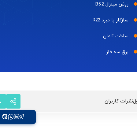
روغن مینرال B5.2
سازگار با مبرد R22
ساخت آلمان
برق سه فاز
ل
نظرات کاربران