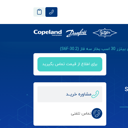
فاز (S6F-30.2)
برای اطلاع از قیمت تماس بگیرید
ر سه فاز (S6F-
مشاوره خریــد
تماس تلفنی