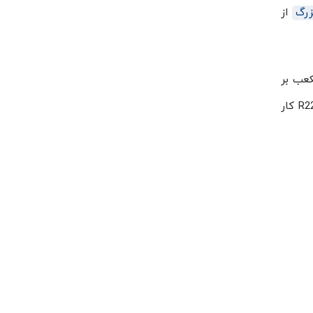
زرگ
از
بجایی آن در دور 1450 و فرکانس 50 هرتز برابر با 101.10 مترمکعب بر
ساعت است. درجه حفاظت این کمپرسور بیتزر در برابر آب و غبار IP54 است. کمپرسور دو مرحله ای بیتزر S6F-30.2 با گاز R22 کار