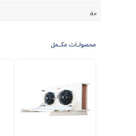
برق
محصولــات مکــمل