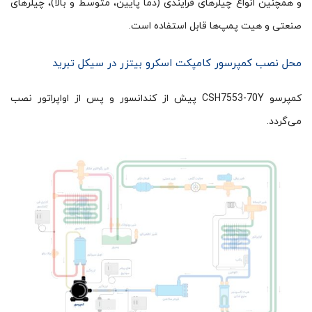
و همچنین انواع چیلرهای فرایندی (دما پایین، متوسط و بالا)، چیلرهای
صنعتی و هیت پمپ‌ها قابل استفاده است.
محل نصب کمپرسور کامپکت اسکرو بیتزر در سیکل تبرید
کمپرسو CSH7553-70Y پیش از کندانسور و پس از اواپراتور نصب
می‌گردد.