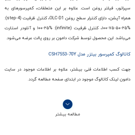
سپراتور، فیلتر روغن است. علاوه بر این متعلقات، کمپرسورهای به
همراه آپشن، دارای کنترلر سطح روغن OLC-D1، کنترل ظرفیت (4-step):
۱۰۰-۷۵-۵۰-۲۵%، کنترل ظرفیت (infinite): ۱۰۰-۲۵% و آنلودر استارت
می‌باشد. این محصول توسط شرکت دامون بر روی پالت عرضه می‌شود.
کاتالوگ کمپرسور بیتزر مدل CSH7553-70Y
جهت کسب اطلاعات فنی بیشتر، علاوه بر اطلاعات موجود در سایت
دامون لینک کاتالوگ موجود در ابتدای صفحه مطالعه گردد.
مطالعه بیشتر