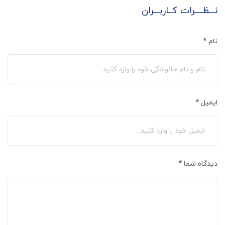
نـــظــــرات کــاربـــران
نام
*
ایمیل
*
دیدگاه شما
*