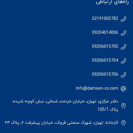
راه‌های ارتباطی
02191005782
09204014006
09206015705
09206015704
09206015706
Info@damoon-co.com
دفتر مرکزی: تهران، خیابان خردمند شمالی، نبش کوچه شیده،
پلاک 105/1
کارخانه: تهران، شهرک صنعتی قرچک، خیابان پیشرفت ۶، پلاک ۲۴