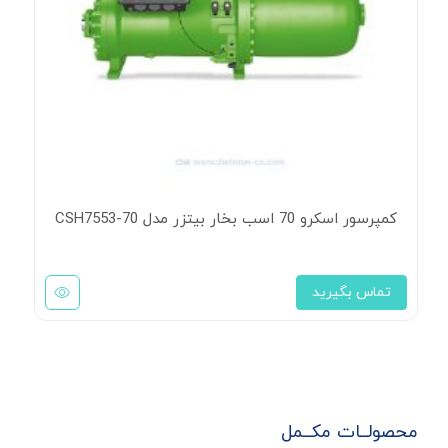
کمپرسور اسکرو 70 اسب بخار بیتزر مدل CSH7553-70
تماس بگیرید
محصولــات مکــمل