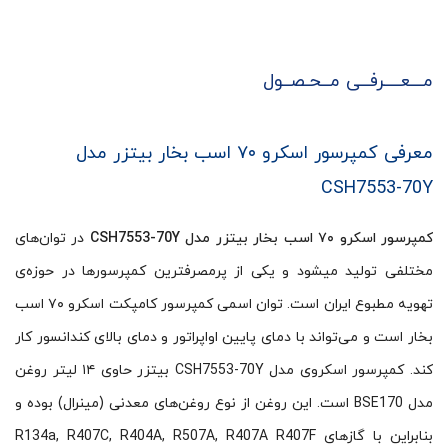
مـــعــــرفــی مــحـصــول
معرفی کمپرسور اسکرو ۷۰ اسب بخار بیتزر مدل
CSH7553-70Y
کمپرسور اسکرو ۷۰ اسب بخار بیتزر مدل CSH7553-70Y
در توان­‌های
مختلفی تولید می­شود و یکی از پرمصرف­ترین کمپرسورها در حوزه‌ی
تهویه مطبوع ایران است. توان اسمی کمپرسور کامپکت اسکرو ۷۰ اسب
بخار است و می‌تواند با دمای پایین اواپراتور و دمای بالای کندانسور کار
کند. کمپرسور اسکروی مدل CSH7553-70Y بیتزر حاوی ۱۴ لیتر روغن
مدل BSE170 است. این روغن از نوع روغن‌های معدنی (مینرال) بوده و
بنابراین با گازهای R134a, R407C, R404A, R507A, R407A R407F