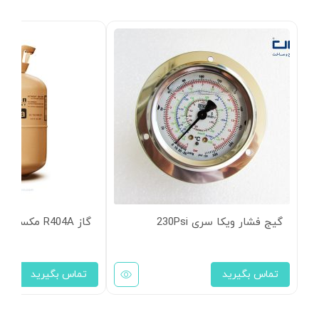
گیج فشار ویکا سری 230Psi
گاز R404A مکسرون
تماس بگیرید
تماس بگیرید