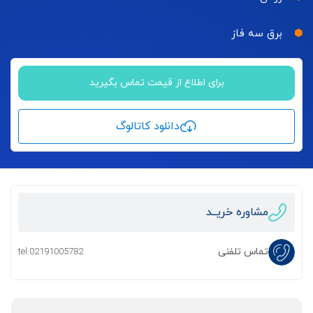
برق سه فاز
برای اطلاع از قیمت تماس بگیرید
دانلود کاتالوگ
مشاوره خریــد
تماس تلفنی
tel:02191005782