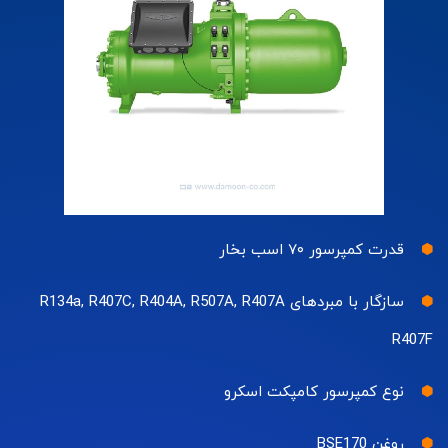
قدرت کمپرسور ۷۰ اسب بخار
سازگار با مبردهای R134a, R407C, R404A, R507A, R407A
R407F
نوع کمپرسور کامپکت اسکرو
روغن BSE170