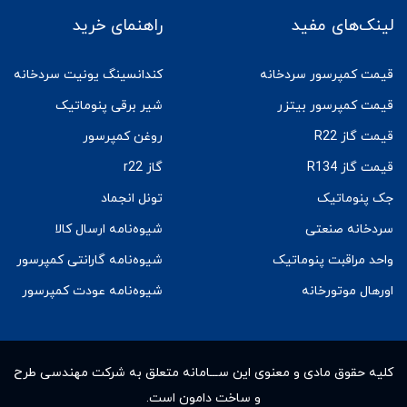
لینک‌های مفید
راهنمای خرید
قیمت کمپرسور سردخانه
کندانسینگ یونیت سردخانه
قیمت کمپرسور بیتزر
شیر برقی پنوماتیک
قیمت گاز R22
روغن کمپرسور
قیمت گاز R134
گاز r22
جک پنوماتیک
تونل انجماد
سردخانه صنعتی
شیوه‌نامه ارسال کالا
واحد مراقبت پنوماتیک
شیوه‌نامه گارانتی کمپرسور
اورهال موتورخانه
شیوه‌نامه عودت کمپرسور
کلیه حقوق مادى و معنوى این ســـامانه متعلق به شرکت مهندسی طرح
و ساخت دامون است.