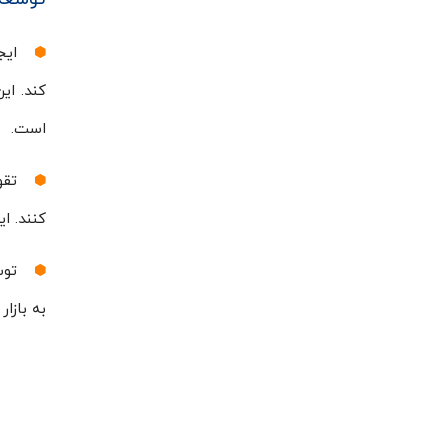
ایج
کند. ای
است.
تقو
کنند. ا
توس
به بازا