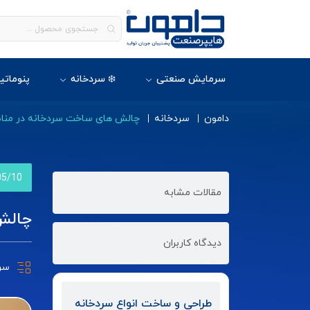
سرمایش صنعتی
❄️ سردخانه
پنوماتی
دامون
سردخانه
چالش های ساخت سردخانه در منا
05/10
مقالات مشابه
چالش
دیدگاه کاربران
سر
طراحی و ساخت انواع سردخانه