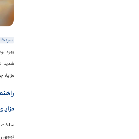
سردخان
بهره بر
شدید نو
مزایا، 
راهنم
مزایا
ساخت سر
توجهی ب