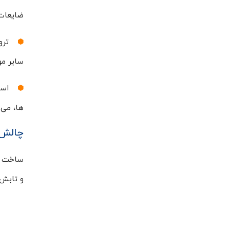
ضایعات 
ترو
سایر مو
است
ها، می 
چالش 
ساخت و 
و تابش 