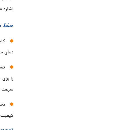
اشاره م
حفظ مو
کاه
دمای من
تمد
را برای
سرعت ف
دست
کیفیت د
توسعه