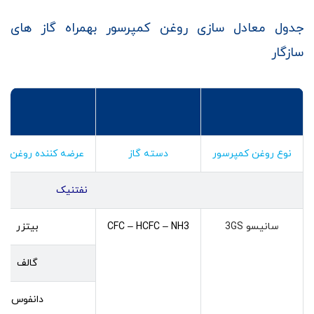
جدول معادل سازی روغن کمپرسور بهمراه گاز های
سازگار
نوع روغن کمپرسور
دسته گاز
عرضه کننده روغن کم
نفتنیک
سانیسو 3GS
CFC – HCFC – NH3
بیتزر
گالف
دانفوس