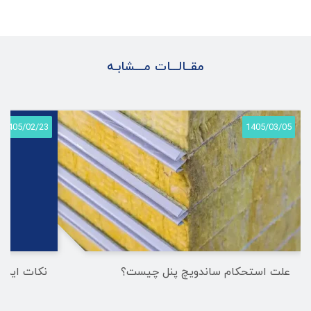
مقــالـــات مـــشابـه
1405/02/23
1405/03/05
علت استحکام ساندویچ پنل چیست؟
نکات ایمنی 