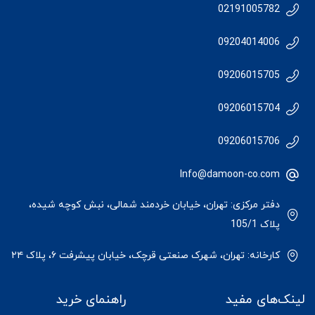
02191005782
09204014006
09206015705
09206015704
09206015706
Info@damoon-co.com
دفتر مرکزی: تهران، خیابان خردمند شمالی، نبش کوچه شیده،
پلاک 105/1
کارخانه: تهران، شهرک صنعتی قرچک، خیابان پیشرفت ۶، پلاک ۲۴
لینک‌های مفید
راهنمای خرید