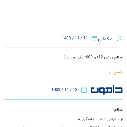
11 / 11 / 1403
م.کمالی
سلام روغن r12 و r600 یکی هست؟
پاسخ
13 / 11 / 1403
سلام!
از همراهی شما سپاسگزاریم.