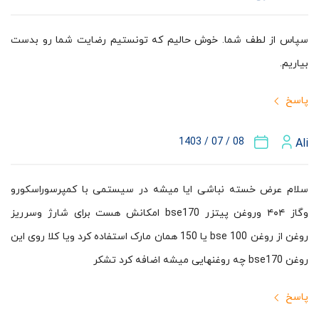
سپاس از لطف شما. خوش حالیم که تونستیم رضایت شما رو بدست
بیاریم.
پاسخ
08 / 07 / 1403
Ali
سلام عرض خسته نباشی ایا میشه در سیستمی با کمپرسوراسکورو
وگاز ۴۰۴ وروغن پیتزر bse170 امکانش هست برای شارژ وسرریز
روغن از روغن bse 100 یا 150 همان مارک استفاده کرد ویا کلا روی این
روغن bse170 چه روغنهایی میشه اضافه کرد تشکر
پاسخ