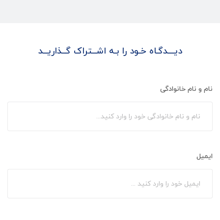
دیـــدگـاه خـود را بـه اشــتراک گــذاریــد
نام و نام خانوادگی
ایمیل