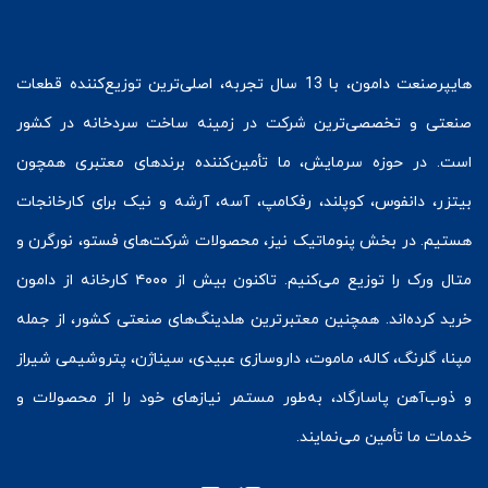
هایپرصنعت
دامون، با 13 سال تجربه، اصلی‌ترین توزیع‌کننده قطعات
صنعتی و تخصصی‌ترین شرکت در زمینه
ساخت سردخانه
در کشور
است. در حوزه سرمایش، ما تأمین‌کننده برندهای معتبری همچون
بیتزر
،
دانفوس
،
کوپلند
، رفکامپ، آسه، آرشه و نیک برای کارخانجات
هستیم. در بخش
پنوماتیک
نیز، محصولات شرکت‌های
فستو
، نورگرن و
متال ورک
را توزیع می‌کنیم. تاکنون بیش از ۴۰۰۰ کارخانه از دامون
خرید کرده‌اند. همچنین معتبرترین هلدینگ‌های صنعتی کشور، از جمله
مپنا، گلرنگ، کاله، ماموت، داروسازی عبیدی، سیناژن، پتروشیمی شیراز
و ذوب‌آهن پاسارگاد، به‌طور مستمر نیازهای خود را از محصولات و
خدمات ما تأمین می‌نمایند.