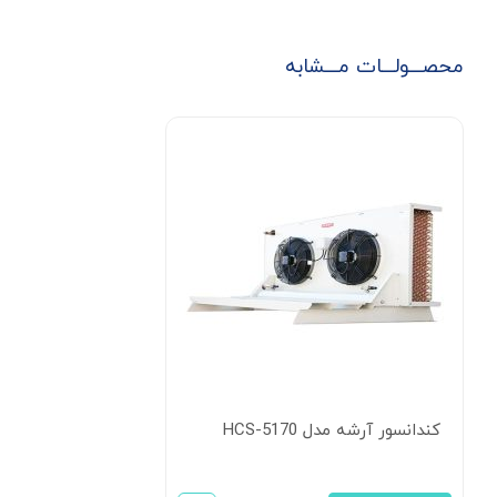
محصـــولـــات مـــشابه
کندانسور آرشه مدل HCS-5170