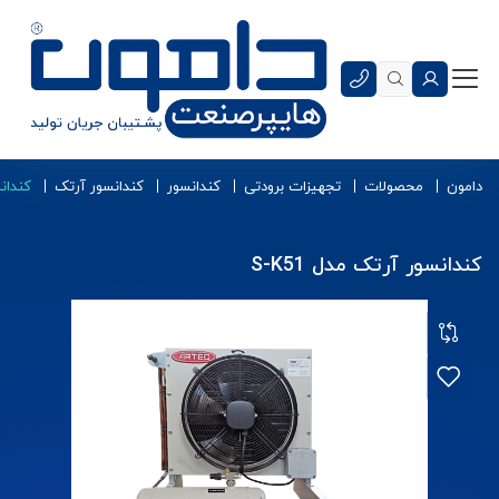
دامون
محصولات
تجهیزات برودتی
کندانسور
کندانسور آرتک
کندانس
کندانسور آرتک مدل S-K51