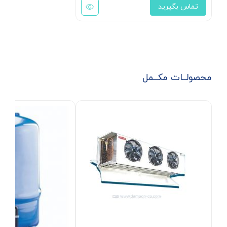
تماس بگیرید
محصولــات مکــمل