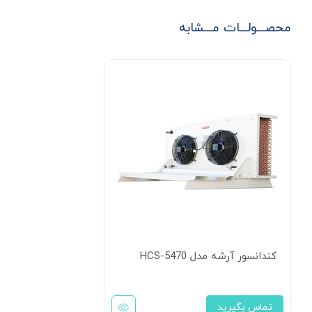
محصـــولـــات مـــشابه
کندانسور آرشه مدل HCS-5470
تماس بگیرید