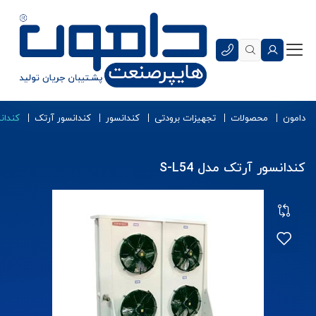
دامون
محصولات
تجهیزات برودتی
کندانسور
کندانسور آرتک
کندانس
کندانسور آرتک مدل S-L54