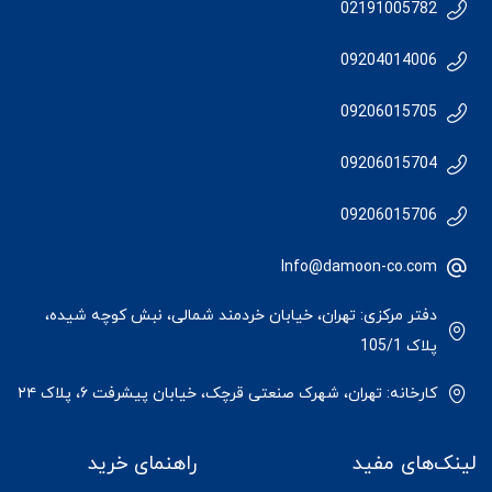
02191005782
09204014006
09206015705
09206015704
09206015706
Info@damoon-co.com
دفتر مرکزی: تهران، خیابان خردمند شمالی، نبش کوچه شیده،
پلاک 105/1
کارخانه: تهران، شهرک صنعتی قرچک، خیابان پیشرفت ۶، پلاک ۲۴
لینک‌های مفید
راهنمای خرید