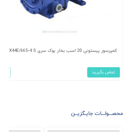
کمپرسور پیستونی 20 اسب بخار بوک سری HGX44E/665-4 S
تماس بگیرید
محصـــولـــات جایـگزیــن