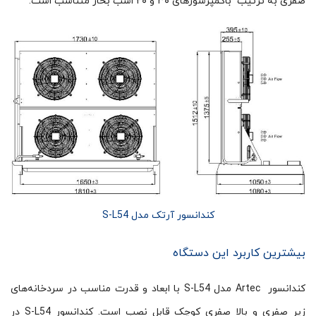
صفری به ترتیب باکمپرسورهای ۳۰ و ۲۰ اسب بخار متناسب است.
کندانسور آرتک مدل S-L54
بیشترین کاربرد این دستگاه
کندانسور Artec مدل S-L54 با ابعاد و قدرت مناسب در سردخانه‌های
زیر صفری و بالا صفری کوچک قابل نصب است. کندانسور S-L54 در