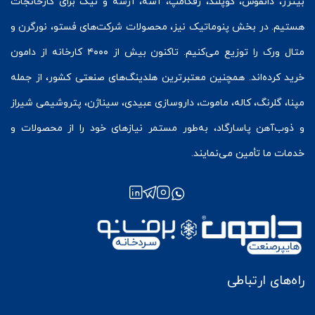
بیتزر
،
دانفوس
،
کوپلند
، رفکامپ، آسه، آرشه و نیک برای کارخانجات
هستیم. در بخش
پنوماتیک
نیز، محصولات شرکت‌های
فستو
، نورگرن و
متال ورک
را توزیع می‌کنیم. تاکنون بیش از ۴۰۰۰ کارخانه از دامون
خرید کرده‌اند. همچنین معتبرترین هلدینگ‌های صنعتی کشور، از جمله
مپنا، گلرنگ، کاله، ماموت، داروسازی عبیدی، سیناژن، پتروشیمی شیراز
و ذوب‌آهن پاسارگاد، به‌طور مستمر نیازهای خود را از محصولات و
خدمات ما تأمین می‌نمایند.
راه‌های ارتباطی