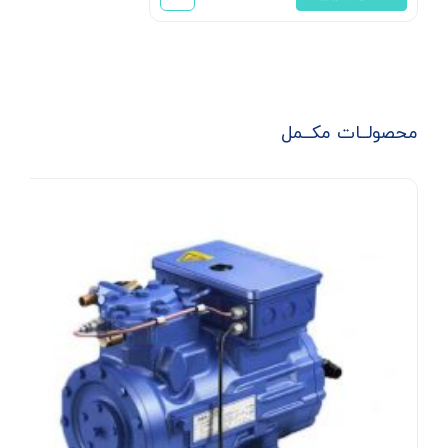
محصولــات مکــمل