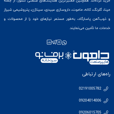
خرید کرده‌اند. همچنین معتبرترین هلدینگ‌های صنعتی کشور، از جمله
مپنا، گلرنگ، کاله، ماموت، داروسازی عبیدی، سیناژن، پتروشیمی شیراز
و ذوب‌آهن پاسارگاد، به‌طور مستمر نیازهای خود را از محصولات و
خدمات ما تأمین می‌نمایند.
راه‌های ارتباطی
02191005782
09204014006
09206015705