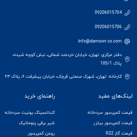
09206015704
09206015706
Info@damoon-co.com
دفتر مرکزی: تهران، خیابان خردمند شمالی، نبش کوچه شیده،
پلاک 105/1
کارخانه: تهران، شهرک صنعتی قرچک، خیابان پیشرفت ۶، پلاک ۲۴
لینک‌های مفید
راهنمای خرید
قیمت کمپرسور سردخانه
کندانسینگ یونیت سردخانه
قیمت کمپرسور بیتزر
شیر برقی پنوماتیک
قیمت گاز R22
روغن کمپرسور