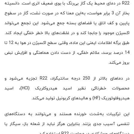
R22 در دمای محیط یک گاز بی‌رنگ با بوی ضعیف اتری است. دانسیته
بخار آن 3 برابر هواست، به‌این معنا که در صورت نشت، گاز در سطوح
پایین و کف اتاق یا فضاهای بسته جمع می‌شود. این تجمع می‌تواند
اکسیژن موجود را جابجا کند و در غلظت‌های بالا خطر خفگی ایجاد کند.
طبق برگه‌ اطلاعات ایمنی این ماده، وقتی سطح اکسیژن در هوا به 12 تا
14 درصد برسد، علائم خفگی، از دست دادن هماهنگی و افزایش نبض
بروز می‌کند.
در دماهای بالاتر از 250 درجه سانتیگراد، R22 تجزیه می‌شود و
محصولات خطرناکی نظیر اسید هیدروکلریک (HCl)، اسید
هیدروفلوئوریک (HF) و هالیدهای کربونیل تولید می‌کند.
این ترکیبات به‌شدت خورنده هستند و می‌توانند به دستگاه‌های
تنفسی آسیب جدی بزنند. بنابراین هرگز نباید از شعله باز، سیگار یا
دستگاه‌های جوشکاری در مجاورت R22 استفاده کرد.