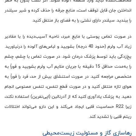
محافظت‌نشده نباید وارد منطقه آلوده شوند. اگر نشت بدون به خطر
انداختن جان قابل توقف است، منابع جرقه را حذف کرده و شیر سیلندر
را ببندید. سیلندر دارای نشتی را به فضای باز منتقل کنید.
در صورت تماس پوستی با مایع مبرد، ناحیه‌ آسیب‌دیده را با مقادیر
زیاد آب ولرم (حدود 40 درجه) بشویید و لباس‌های آلوده را درنیاورید.
یخ‌زدگی باید توسط پزشک درمان شود. در صورت تماس با چشم، چشم
را به‌مدت حداقل 15 دقیقه با جریان ملایم آب ولرم بشویید و فوراً به
متخصص مراجعه کنید. در صورت استنشاق بیش از حد، فرد را فوراً به
هوای تازه منتقل کنید و در صورت قطع تنفس، تنفس مصنوعی انجام
دهید. به پزشک یادآوری کنید که از آدرنالین (اپی‌نفرین) استفاده نکند،
زیرا R22 حساسیت قلبی ایجاد می‌کند و این دارو می‌تواند اختلالات
ریتم قلبی را تشدید کند.
رهاسازی گاز و مسئولیت زیست‌محیطی