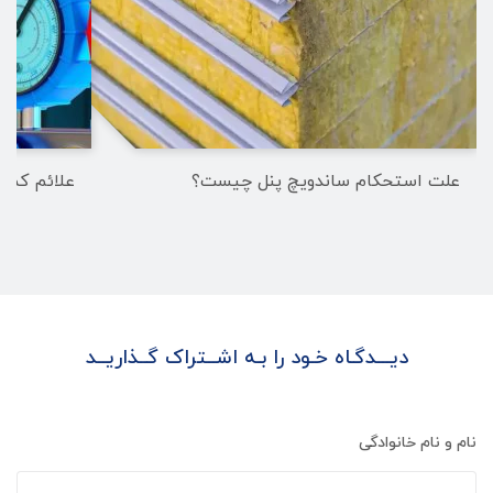
علت استحکام ساندویچ پنل چیست؟
علائم کمبود گاز R22 در سی
دیـــدگـاه خـود را بـه اشــتراک گــذاریــد
نام و نام خانوادگی