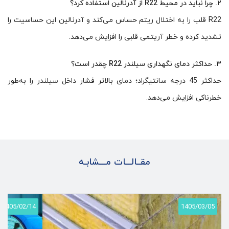
۲. چرا نباید در محیط R22 از آدرنالین استفاده کرد؟
R22 قلب را به اختلال ریتم حساس می‌کند و آدرنالین این حساسیت را
تشدید کرده و خطر آریتمی قلبی را افزایش می‌دهد.
۳. حداکثر دمای نگهداری سیلندر R22 چقدر است؟
حداکثر 45 درجه سانتیگراد؛ دمای بالاتر فشار داخل سیلندر را به‌طور
خطرناکی افزایش می‌دهد.
مقــالـــات مـــشابـه
1405/02/14
1405/03/05