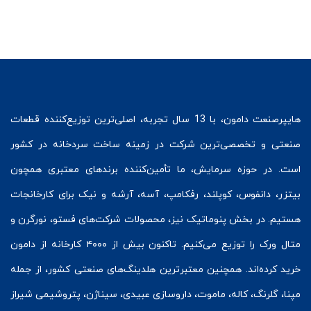
هایپرصنعت
دامون، با 13 سال تجربه، اصلی‌ترین توزیع‌کننده قطعات
صنعتی و تخصصی‌ترین شرکت در زمینه
ساخت سردخانه
در کشور
است. در حوزه سرمایش، ما تأمین‌کننده برندهای معتبری همچون
بیتزر
،
دانفوس
،
کوپلند
، رفکامپ، آسه، آرشه و نیک برای کارخانجات
هستیم. در بخش
پنوماتیک
نیز، محصولات شرکت‌های
فستو
، نورگرن و
متال ورک
را توزیع می‌کنیم. تاکنون بیش از ۴۰۰۰ کارخانه از دامون
خرید کرده‌اند. همچنین معتبرترین هلدینگ‌های صنعتی کشور، از جمله
مپنا، گلرنگ، کاله، ماموت، داروسازی عبیدی، سیناژن، پتروشیمی شیراز