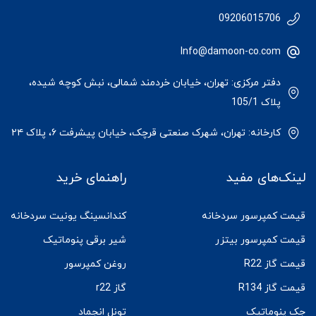
09206015706
Info@damoon-co.com
دفتر مرکزی: تهران، خیابان خردمند شمالی، نبش کوچه شیده،
پلاک 105/1
کارخانه: تهران، شهرک صنعتی قرچک، خیابان پیشرفت ۶، پلاک ۲۴
لینک‌های مفید
راهنمای خرید
قیمت کمپرسور سردخانه
کندانسینگ یونیت سردخانه
قیمت کمپرسور بیتزر
شیر برقی پنوماتیک
قیمت گاز R22
روغن کمپرسور
قیمت گاز R134
گاز r22
جک پنوماتیک
تونل انجماد