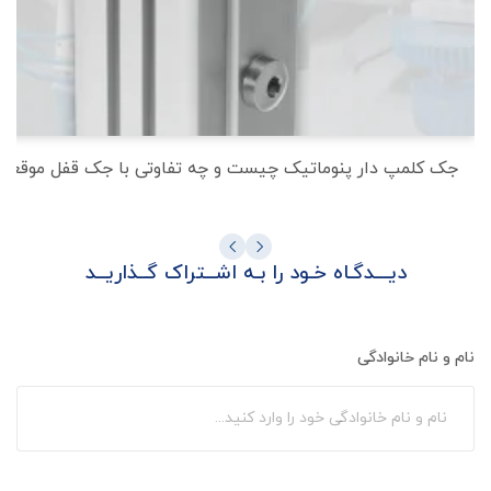
جک کلمپ دار پنوماتیک چیست و چه تفاوتی با جک قفل موقعیت 
دیـــدگـاه خـود را بـه اشــتراک گــذاریــد
نام و نام خانوادگی