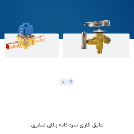
شیر انبساط
شیر برقی
عایق کاری سردخانه بالای صفری