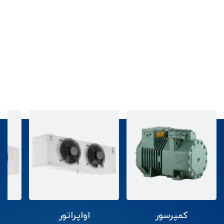
قطعات برودتی
کمپرسور
اواپراتور