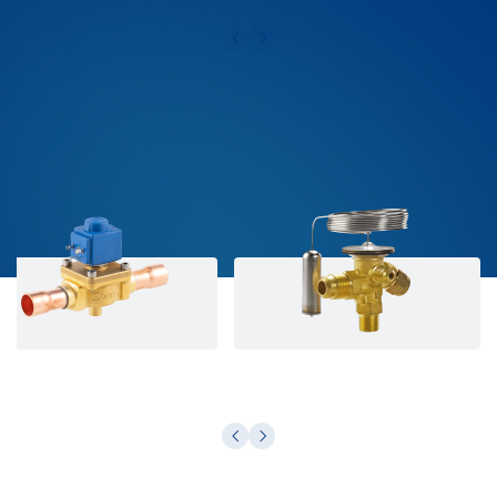
شیر انبساط
شیر برقی