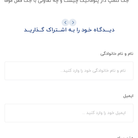
جک کلمپ دار پنوماتیک چیست و چه تفاوتی با جک قفل موقعیت 
دیـــدگـاه خـود را بـه اشــتراک گــذاریــد
نام و نام خانوادگی
ایمیل