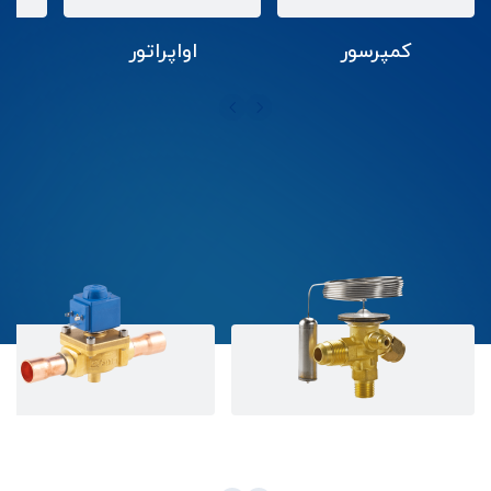
کمپرسور
اواپراتور
شیر انبساط
شیر برقی