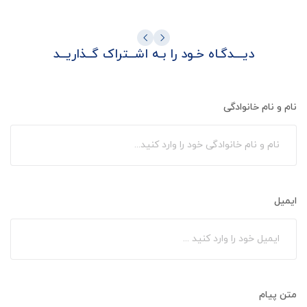
دیـــدگـاه خـود را بـه اشــتراک گــذاریــد
نام و نام خانوادگی
ایمیل
متن پیام