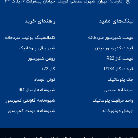
کارخانه: تهران، شهرک صنعتی قرچک، خیابان پیشرفت ۶، پلاک ۲۴
لینک‌های مفید
راهنمای خرید
قیمت کمپرسور سردخانه
کندانسینگ یونیت سردخانه
قیمت کمپرسور بیتزر
شیر برقی پنوماتیک
قیمت گاز R22
روغن کمپرسور
قیمت گاز R134
گاز r22
جک پنوماتیک
تونل انجماد
سردخانه صنعتی
شیوه‌نامه ارسال کالا
واحد مراقبت پنوماتیک
شیوه‌نامه گارانتی کمپرسور
اورهال موتورخانه
شیوه‌نامه عودت کمپرسور