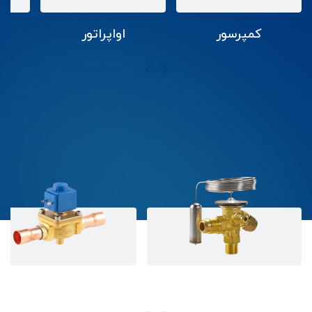
کمپرسور
اواپراتور
شیر انبساط
شیر برقی