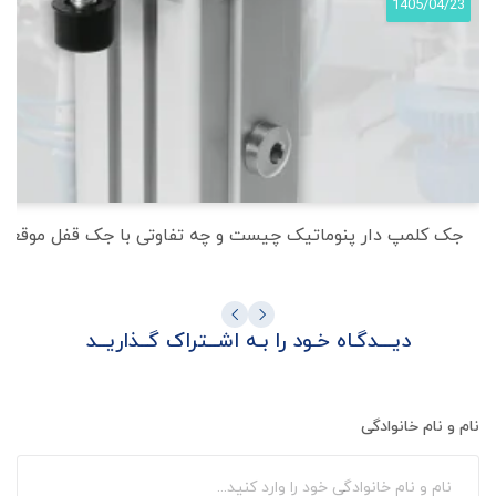
1405/04/23
جک کلمپ دار پنوماتیک چیست و چه تفاوتی با جک قفل موقعیت 
دیـــدگـاه خـود را بـه اشــتراک گــذاریــد
نام و نام خانوادگی