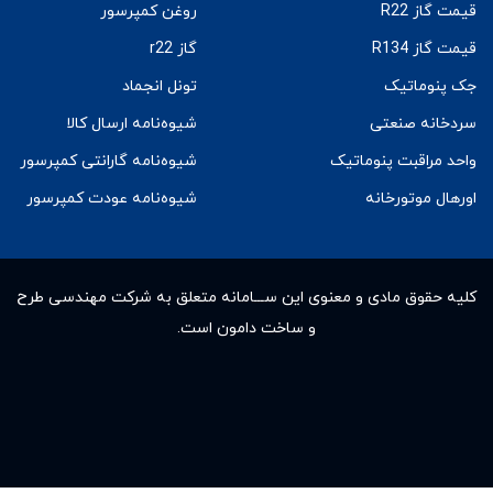
قیمت گاز R22
روغن کمپرسور
قیمت گاز R134
گاز r22
جک پنوماتیک
تونل انجماد
سردخانه صنعتی
شیوه‌نامه ارسال کالا
واحد مراقبت پنوماتیک
شیوه‌نامه گارانتی کمپرسور
اورهال موتورخانه
شیوه‌نامه عودت کمپرسور
کلیه حقوق مادى و معنوى این ســـامانه متعلق به شرکت مهندسی طرح
و ساخت دامون است.